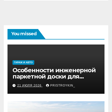
You missed
ГАРАЖ И АВТО
Особенности инженерной
паркетной доски для
укладки французской
21 ИЮЛЯ 2026
PRISTROYKIN_
ёлкой