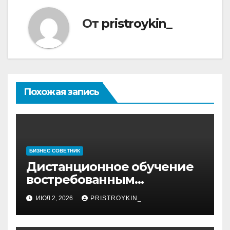
От
pristroykin_
Похожая запись
БИЗНЕС СОВЕТНИК
Дистанционное обучение
востребованным
профессиям
ИЮЛ 2, 2026
PRISTROYKIN_