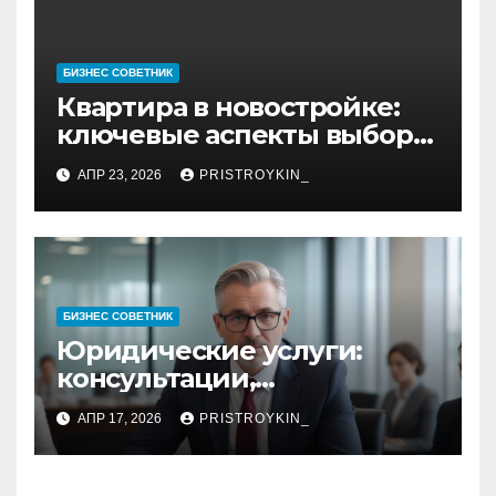
БИЗНЕС СОВЕТНИК
Квартира в новостройке:
ключевые аспекты выбора,
планировки и правовой
АПР 23, 2026
PRISTROYKIN_
проверки
БИЗНЕС СОВЕТНИК
Юридические услуги:
консультации,
сопровождение и защита
АПР 17, 2026
PRISTROYKIN_
прав