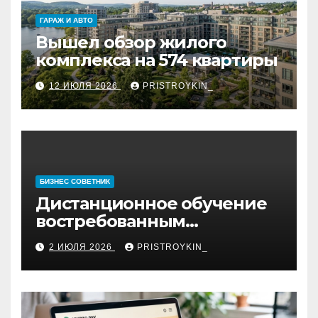
ГАРАЖ И АВТО
Вышел обзор жилого
комплекса на 574 квартиры
12 ИЮЛЯ 2026
PRISTROYKIN_
БИЗНЕС СОВЕТНИК
Дистанционное обучение
востребованным
профессиям
2 ИЮЛЯ 2026
PRISTROYKIN_