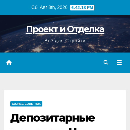
Перейти
Сб. Авг 8th, 2026
6:42:19 PM
к
содержимому
Проект и Отделка
Всё для Стройки
БИЗНЕС СОВЕТНИК
Депозитарные