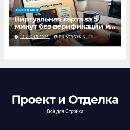
ГАРАЖ И АВТО
Виртуальная карта за 5
минут без верификации и
участия банков с
14 ИЮНЯ 2026
PRISTROYKIN_
пополнением в USDT:
обзор вариантов
Проект и Отделка
Всё для Стройки