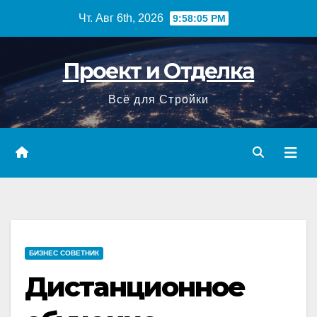
Перейти
Чт. Авг 6th, 2026
9:58:06 PM
к
содержимому
Проект и Отделка
Всё для Стройки
БИЗНЕС СОВЕТНИК
Дистанционное