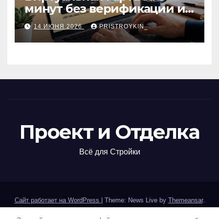
минут без верификации и
участия банков с
14 ИЮНЯ 2026
PRISTROYKIN_
пополнением в USDT:
обзор вариантов
Проект и Отделка
Всё для Стройки
Сайт работает на WordPress
|
Theme: News Live by
Themeansar
.