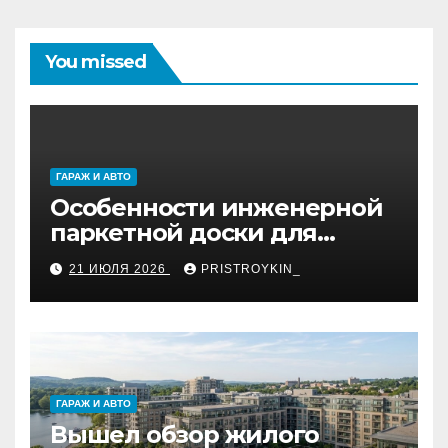
You missed
ГАРАЖ И АВТО
Особенности инженерной
паркетной доски для
укладки французской
21 ИЮЛЯ 2026
PRISTROYKIN_
ёлкой
ГАРАЖ И АВТО
Вышел обзор жилого