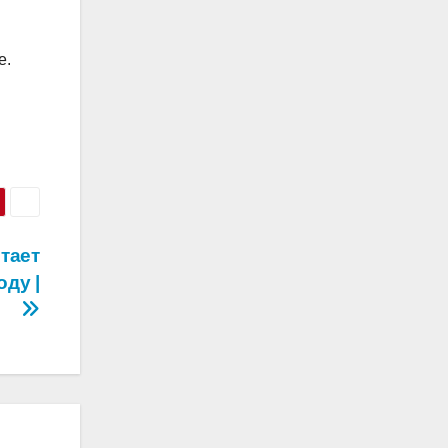
е.
тает
ду |