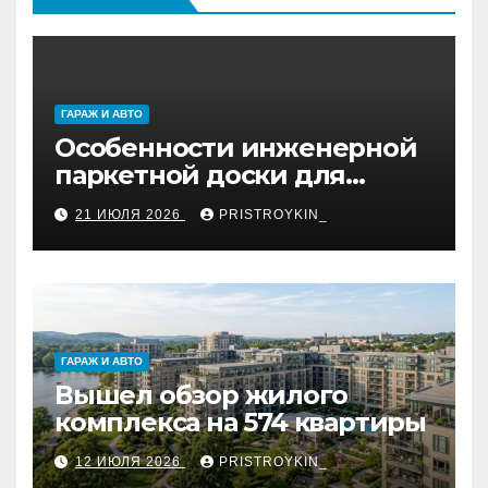
ГАРАЖ И АВТО
Особенности инженерной
паркетной доски для
укладки французской
21 ИЮЛЯ 2026
PRISTROYKIN_
ёлкой
ГАРАЖ И АВТО
Вышел обзор жилого
комплекса на 574 квартиры
12 ИЮЛЯ 2026
PRISTROYKIN_