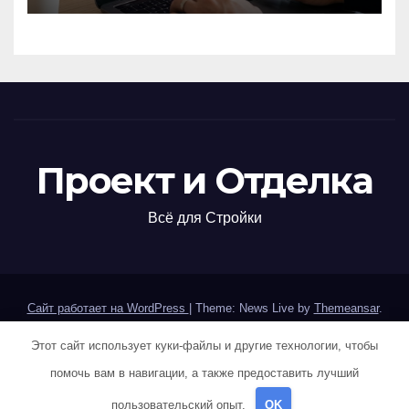
обзор вариантов
Проект и Отделка
Всё для Стройки
Сайт работает на WordPress
|
Theme: News Live by
Themeansar
.
Этот сайт использует куки-файлы и другие технологии, чтобы
Home
Sample Page
Авторам и правообладателям
помочь вам в навигации, а также предоставить лучший
Карта сайта
Политика конфиденциальности
пользовательский опыт.
OK