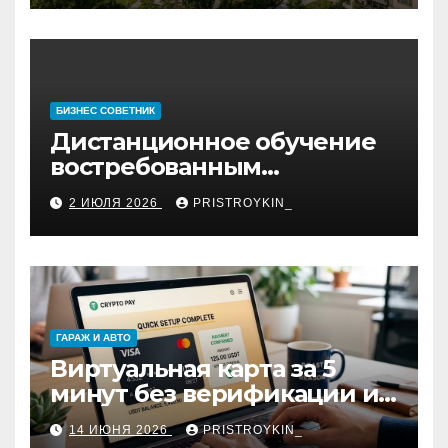
БИЗНЕС СОВЕТНИК
Дистанционное обучение
востребованным
профессиям
2 ИЮЛЯ 2026
PRISTROYKIN_
ГАРАЖ И АВТО
Виртуальная карта за 5
минут без верификации и
участия банков с
14 ИЮНЯ 2026
PRISTROYKIN_
пополнением в USDT: