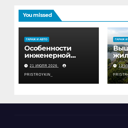
You missed
ГАРАЖ И АВТО
ГАРАЖ И
Особенности
Выш
инженерной
жил
паркетной доски
на 
21 ИЮЛЯ 2026
12 
для укладки
французской
PRISTROYKIN_
PRISTR
ёлкой