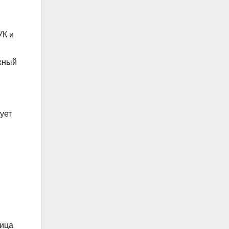
УК и
жный
ует
лица