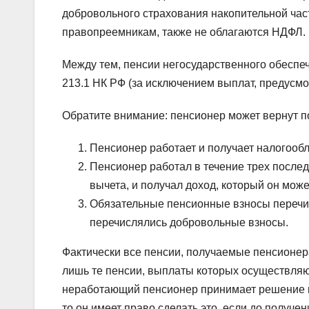
добровольного страхования накопительной ча
правопреемникам, также не облагаются НДФЛ.
Между тем, пенсии негосударственного обеспеч
213.1 НК РФ (за исключением выплат, предусмот
Обратите внимание: пенсионер может вернут п
Пенсионер работает и получает налогооб
Пенсионер работал в течение трех после
вычета, и получал доход, который он может 
Обязательные пенсионные взносы перечи
перечислялись добровольные взносы.
Фактически все пенсии, получаемые пенсионе
лишь те пенсии, выплаты которых осуществля
неработающий пенсионер принимает решение 
то он имеет право сделать это, если до получе