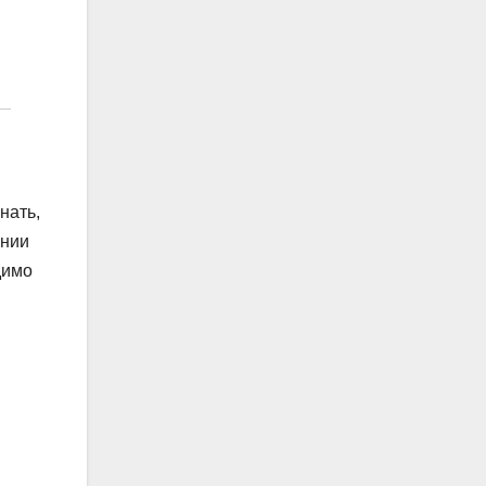
нать,
ании
димо