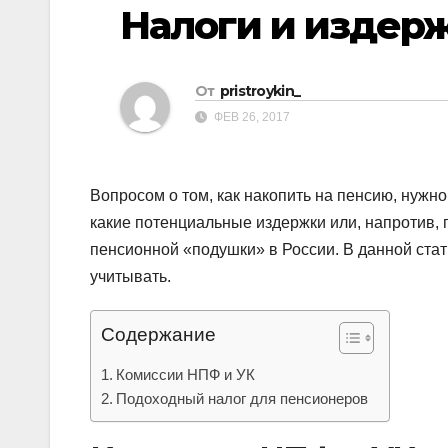
р
Налоги и издерж
p
a
а
s
в
s
От
pristroykin_
и
n
ФЕВ 26, 2017
т
i
ь
k
Вопросом о том, как накопить на пенсию, нужно
i
какие потенциальные издержки или, напротив,
пенсионной «подушки» в России. В данной ста
учитывать.
Содержание
Комиссии НПФ и УК
Подоходный налог для пенсионеров