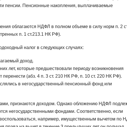
сти пенсии. Пенсионные накопления, выплачиваемые
ения облагаются НДФЛ в полном объеме в силу норм п. 2 ст
ренных п. 1 ст.213.1 НК РФ).
одоходный налог в следующих случаях:
лагаемый доход.
дних лет, которые предшествовали периоду возникновения
перенести (абз. 4 п. 3 ст. 210 НК РФ, п. 10 ст. 220 НК РФ).
слялись в негосударственный пенсионный фонд или
рами, признаются доходом. Однако обложению НДФЛ подле
ются негосударственными фондами. Соответственно, если
воспользоваться, например, имущественным вычетом по Н
ния права на вычет в течение 3 предыдущих лет он получал