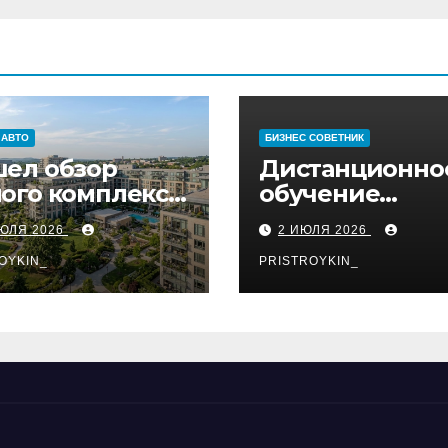
 АВТО
БИЗНЕС СОВЕТНИК
ел обзор
Дистанционно
ого комплекса
обучение
574 квартиры
востребованн
ИЮЛЯ 2026
2 ИЮЛЯ 2026
профессиям
OYKIN_
PRISTROYKIN_