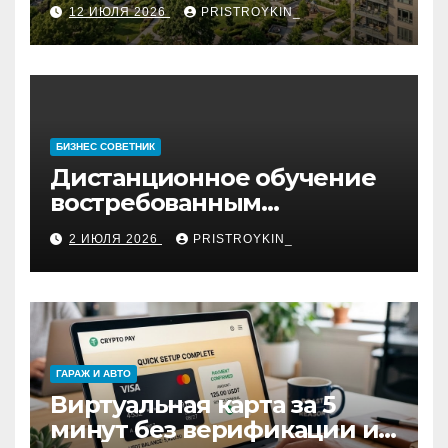
12 ИЮЛЯ 2026
PRISTROYKIN_
БИЗНЕС СОВЕТНИК
Дистанционное обучение
востребованным
профессиям
2 ИЮЛЯ 2026
PRISTROYKIN_
ГАРАЖ И АВТО
Виртуальная карта за 5
минут без верификации и