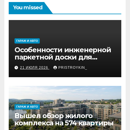
You missed
ГАРАЖ И АВТО
Особенности инженерной
паркетной доски для
укладки французской
21 ИЮЛЯ 2026
PRISTROYKIN_
ёлкой
ГАРАЖ И АВТО
Вышел обзор жилого
комплекса на 574 квартиры