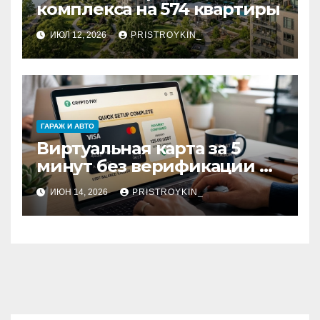
комплекса на 574 квартиры
ИЮЛ 12, 2026
PRISTROYKIN_
ГАРАЖ И АВТО
Виртуальная карта за 5
минут без верификации и
участия банков с
ИЮН 14, 2026
PRISTROYKIN_
пополнением в USDT:
обзор вариантов