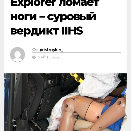
Explorer ломает
ноги – суровый
вердикт IIHS
От
pristroykin_
МАЙ 18, 2020