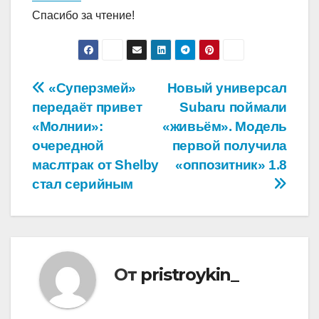
Спасибо за чтение!
Навигация
«Суперзмей»
Новый универсал
передаёт привет
Subaru поймали
по
«Молнии»:
«живьём». Модель
записям
очередной
первой получила
маслтрак от Shelby
«оппозитник» 1.8
стал серийным
От
pristroykin_