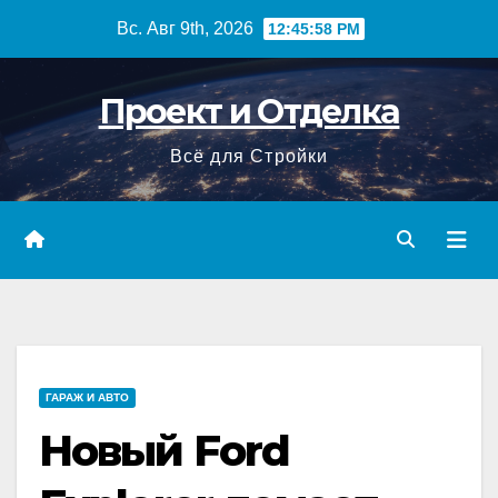
Перейти
Вс. Авг 9th, 2026
12:45:58 PM
к
содержимому
Проект и Отделка
Всё для Стройки
ГАРАЖ И АВТО
Новый Ford