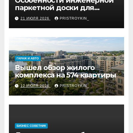
Особенности инженерной
паркетной доски для
укладки французской
21 ИЮЛЯ 2026
PRISTROYKIN_
ёлкой
ГАРАЖ И АВТО
Вышел обзор жилого
комплекса на 574 квартиры
12 ИЮЛЯ 2026
PRISTROYKIN_
БИЗНЕС СОВЕТНИК