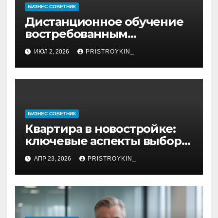
БИЗНЕС СОВЕТНИК
Дистанционное обучение
востребованным
профессиям
ИЮЛ 2, 2026
PRISTROYKIN_
БИЗНЕС СОВЕТНИК
Квартира в новостройке:
ключевые аспекты выбора,
планировки и правовой
АПР 23, 2026
PRISTROYKIN_
проверки