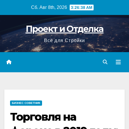
Перейти
Сб. Авг 8th, 2026
3:26:39 AM
к
содержимому
Проект и Отделка
Всё для Стройки
БИЗНЕС СОВЕТНИК
Торговля на