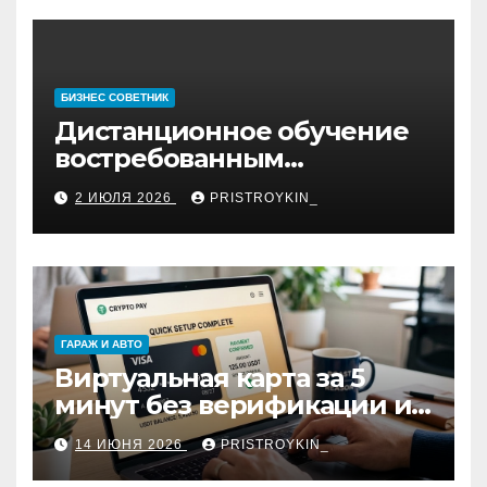
БИЗНЕС СОВЕТНИК
Дистанционное обучение
востребованным
профессиям
2 ИЮЛЯ 2026
PRISTROYKIN_
ГАРАЖ И АВТО
Виртуальная карта за 5
минут без верификации и
участия банков с
14 ИЮНЯ 2026
PRISTROYKIN_
пополнением в USDT:
обзор вариантов