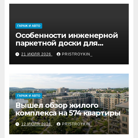
ГАРАЖ И АВТО
Особенности инженерной
паркетной доски для
укладки французской
21 ИЮЛЯ 2026
PRISTROYKIN_
ёлкой
ГАРАЖ И АВТО
Вышел обзор жилого
комплекса на 574 квартиры
12 ИЮЛЯ 2026
PRISTROYKIN_