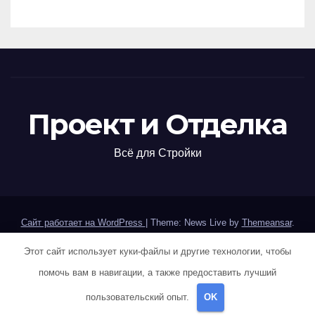
Проект и Отделка
Всё для Стройки
Сайт работает на WordPress
|
Theme: News Live by
Themeansar
.
Этот сайт использует куки-файлы и другие технологии, чтобы
Home
Sample Page
Авторам и правообладателям
помочь вам в навигации, а также предоставить лучший
Карта сайта
Политика конфиденциальности
пользовательский опыт.
OK