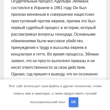
Осудительный процесс Адольфа Эйхмана
состоялся в Израиле в 1961 году. Он был
признан виновным в совершении нацистских
преступлений против евреев, причем это был
первый судебный процесс в истории, который
рассматривал вопросы геноцида. Основными
обвинениями были массовое убийство,
принуждение к труду и высылка евреев в
концлагеря и гетто. Во время процесса, Эйхман
заявил, что он просто выполнял приказы и не
несет ответственности за свои действия.
Однако, суд пришел к выводу, что он осознанно
и организованно участвовал в совершении
Этот сайт использует куки-файлы и другие технологии, чтобы
преступлений и приговорил его к смертной
помочь вам в навигации, а также предоставить лучший
казни.
пользовательский опыт.
OK
Какие факты из детства