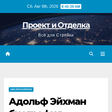
Перейти
Сб. Авг 8th, 2026
8:42:40 AM
к
содержимому
Проект и Отделка
Всё для Стройки
UNCATEGORISED
Адольф Эйхман