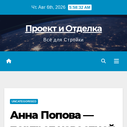
Перейти
Чт. Авг 6th, 2026
5:58:34 AM
к
содержимому
Проект и Отделка
Всё для Стройки
UNCATEGORISED
Анна Попова —