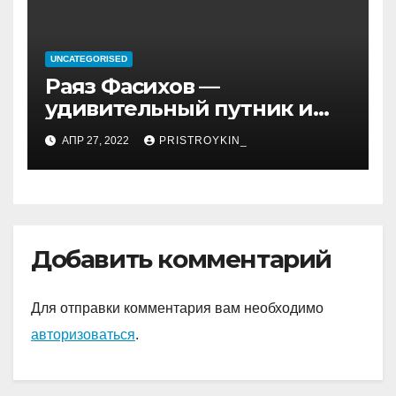
UNCATEGORISED
Раяз Фасихов —
удивительный путник и
достойный представитель
АПР 27, 2022
PRISTROYKIN_
нового поколения
молодых спортсменов
России, чьи достижения
восхищают и дают
надежду на светлое
Добавить комментарий
будущее!
Для отправки комментария вам необходимо
авторизоваться
.