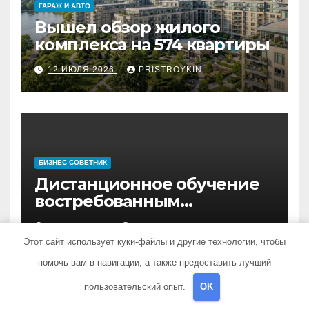
ГАРАЖ И АВТО
Вышел обзор жилого
комплекса на 574 квартиры
12 ИЮЛЯ 2026
PRISTROYKIN_
БИЗНЕС СОВЕТНИК
Дистанционное обучение
востребованным
профессиям
2 ИЮЛЯ 2026
PRISTROYKIN_
Этот сайт использует куки-файлы и другие технологии, чтобы
помочь вам в навигации, а также предоставить лучший
пользовательский опыт.
OK