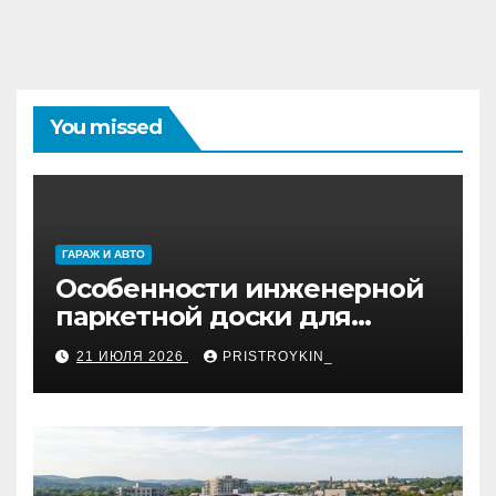
You missed
ГАРАЖ И АВТО
Особенности инженерной
паркетной доски для
укладки французской
21 ИЮЛЯ 2026
PRISTROYKIN_
ёлкой