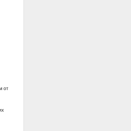
м от
их