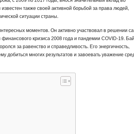
ока, с 2009 по 2017 годы, внося значительный вклад во
звестен также своей активной борьбой за права людей,
ической ситуации страны.
интересных моментов. Он активно участвовал в решении с
я финансового кризиса 2008 года и пандемии COVID-19. Ба
оролся за равенство и справедливость. Его энергичность,
му добиться многих результатов и завоевать уважение сре