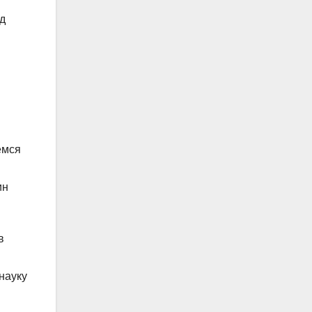
д
емся
ин
в
науку