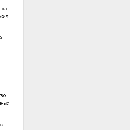
я на
ужил
й
тво
чных
ю.