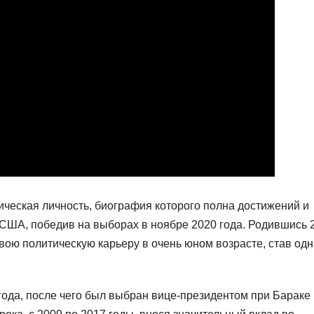
ческая личность, биография которого полна достижений и
 США, победив на выборах в ноябре 2020 года. Родившись 
вою политическую карьеру в очень юном возрасте, став одн
года, после чего был выбран вице-президентом при Бараке