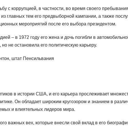
ьбу с коррупцией, в частности, во время своего пребывани
й из главных тем его предвыборной кампании, а также посл
ционных мероприятий после его выбора президентом.
дией – в 1972 году его жена и дочь погибли в автомобильно
, но не остановила его политическую карьеру.
антон, штат Пенсильвания
тиков в истории США, и его карьера прослеживает множес
итике. Он обладает широким кругозором и знанием в разли
аемых и влиятельных лидеров мира.
го важных вех, которые внесли свой вклад в его биографи