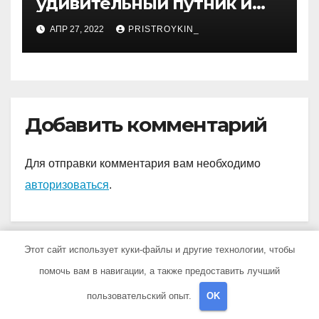
удивительный путник и
достойный представитель
АПР 27, 2022
PRISTROYKIN_
нового поколения
молодых спортсменов
России, чьи достижения
восхищают и дают
надежду на светлое
Добавить комментарий
будущее!
Для отправки комментария вам необходимо
авторизоваться
.
Этот сайт использует куки-файлы и другие технологии, чтобы
помочь вам в навигации, а также предоставить лучший
пользовательский опыт.
OK
You missed