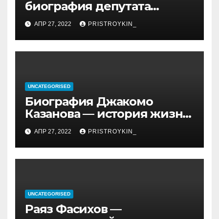
биография депутата
Госдумы, достижения и
АПР 27, 2022
PRISTROYKIN_
политическая карьера
UNCATEGORISED
Биография Джакомо
Казанова — история жизни
легендарного седуктора
АПР 27, 2022
PRISTROYKIN_
UNCATEGORISED
Раяз Фасихов —