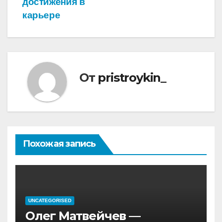
достижения в
карьере
От
pristroykin_
Похожая запись
UNCATEGORISED
Олег Матвейчев —