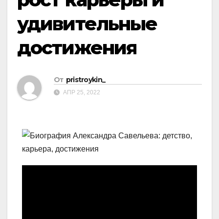
удивительные
достижения
От
pristroykin_
АПР 25, 2022