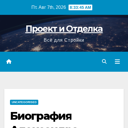
Перейти
Пт. Авг 7th, 2026
8:33:46 AM
к
содержимому
Проект и Отделка
Всё для Стройки
UNCATEGORISED
Биография