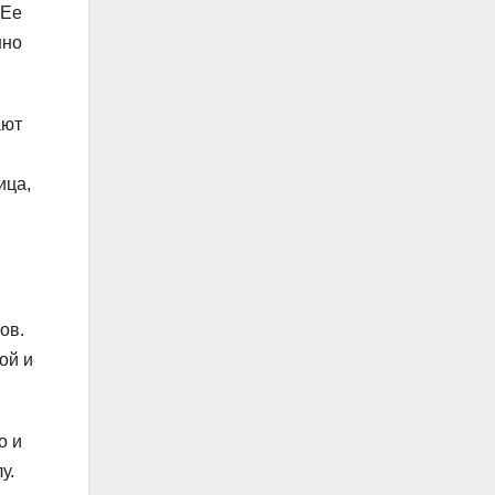
 Ее
нно
ают
ица,
ов.
ой и
о и
у.