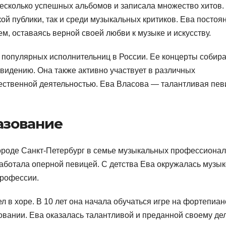
есколько успешных альбомов и записала множество хитов.
ой публики, так и среди музыкальных критиков. Ева постоя
м, оставаясь верной своей любви к музыке и искусству.
 популярных исполнительниц в России. Ее концерты собир
евидению. Она также активно участвует в различных
ественной деятельностью. Ева Власова — талантливая пев
азование
городе Санкт-Петербург в семье музыкальных профессионал
аботала оперной певицей. С детства Ева окружалась музык
профессии.
л в хоре. В 10 лет она начала обучаться игре на фортепиан
вании. Ева оказалась талантливой и преданной своему дел