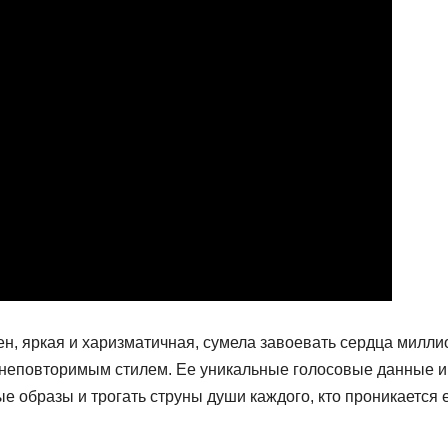
сен, яркая и харизматичная, сумела завоевать сердца милл
неповторимым стилем. Ее уникальные голосовые данные и
 образы и трогать струны души каждого, кто проникается 