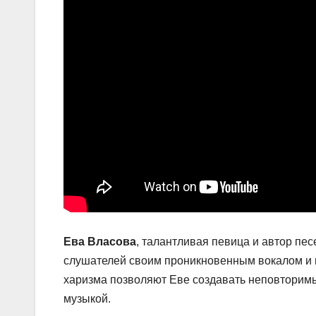
Ева Власова
, талантливая певица и автор пе
слушателей своим проникновенным вокалом и 
харизма позволяют Еве создавать неповторимые
музыкой.