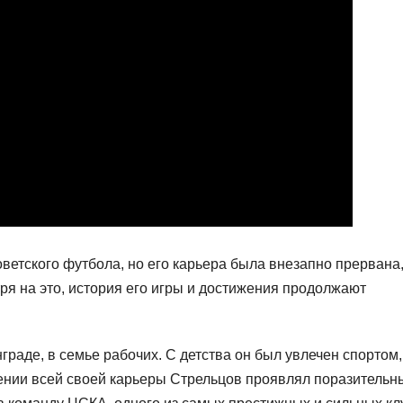
ветского футбола, но его карьера была внезапно прервана,
ря на это, история его игры и достижения продолжают
раде, в семье рабочих. С детства он был увлечен спортом,
жении всей своей карьеры Стрельцов проявлял поразительн