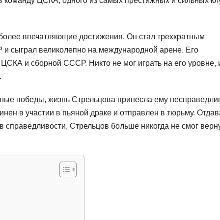
у в команду ЦСКА, одного из самых престижных и сильных к
иболее впечатляющие достижения. Он стал трехкратным
и сыграл великолепно на международной арене. Его
ЦСКА и сборной СССР. Никто не мог играть на его уровне, 
.
янные победы, жизнь Стрельцова принесла ему несправедли
инен в участии в пьяной драке и отправлен в тюрьму. Отда
в справедливости, Стрельцов больше никогда не смог верн