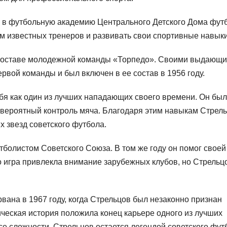
пал в футбольную академию Центрального Детского Дома фут
м известных тренеров и развивать свои спортивные навыки
 составе молодежной команды «Торпедо». Своими выдающ
рвой команды и был включен в ее состав в 1956 году.
бя как один из лучших нападающих своего времени. Он был
невероятный контроль мяча. Благодаря этим навыкам Стрел
х звезд советского футбола.
болистом Советского Союза. В том же году он помог своей
 игра привлекла внимание зарубежных клубов, но Стрельц
вана в 1967 году, когда Стрельцов был незаконно признан
ическая история положила конец карьере одного из лучших
е сложности, Стрельцов остается легендой советского фут