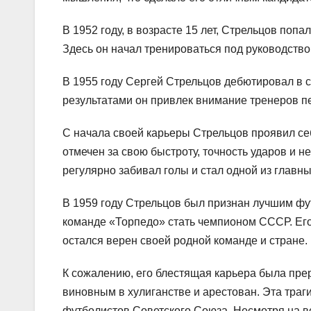
В 1952 году, в возрасте 15 лет, Стрельцов по
Здесь он начал тренироваться под руководство
В 1955 году Сергей Стрельцов дебютировал в
результатами он привлек внимание тренеров пе
С начала своей карьеры Стрельцов проявил се
отмечен за свою быстроту, точность ударов и 
регулярно забивал голы и стал одной из главны
В 1959 году Стрельцов был признан лучшим фут
команде «Торпедо» стать чемпионом СССР. Его
остался верен своей родной команде и стране.
К сожалению, его блестящая карьера была прер
виновным в хулиганстве и арестован. Эта траг
футболистов Советского Союза. Несмотря на вс