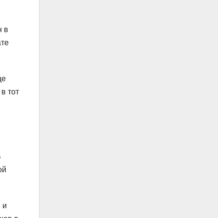
н в
ате
ще
в тот
В
ой
 и