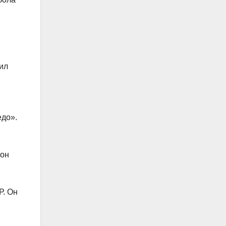
ил
едо».
 он
Р. Он