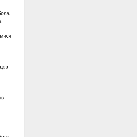
бола.
.
имися
ьцов
ов
бола