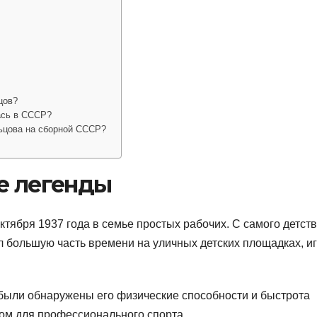
цов?
ась в СССР?
ьцова на сборной СССР?
е легенды
тября 1937 года в семье простых рабочих. С самого детст
 большую часть времени на уличных детских площадках, иг
 были обнаружены его физические способности и быстрота
ом для профессионального спорта.