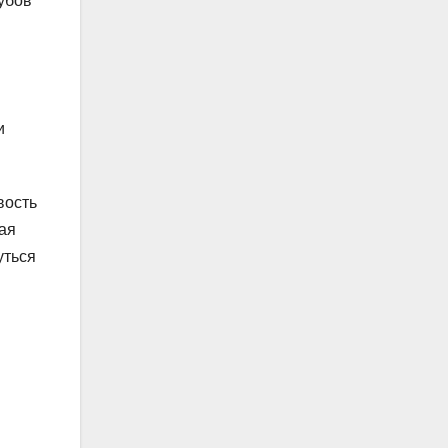
лубов
и
вость
вая
уться