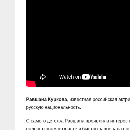
Равшана Куркова
, известная российская актр
русскую национальность.
С самого детства Равшана проявляла интерес к
подростковом возрасте и быстро завоевала поп