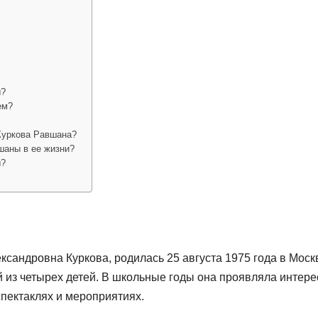
ы?
ем?
 Куркова Равшана?
шаны в ее жизни?
ы?
сандровна Куркова, родилась 25 августа 1975 года в Моск
й из четырех детей. В школьные годы она проявляла интере
 спектаклях и мероприятиях.