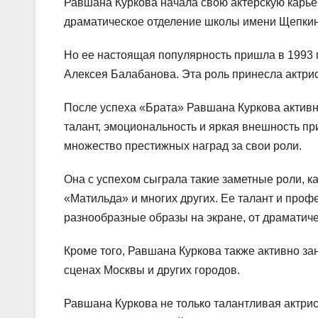
Равшана Куркова начала свою актерскую карьер
драматическое отделение школы имени Щепкина
Но ее настоящая популярность пришла в 1993 г
Алексея Балабанова. Эта роль принесла актри
После успеха «Брата» Равшана Куркова активн
талант, эмоциональность и яркая внешность пр
множество престижных наград за свои роли.
Она с успехом сыграла такие заметные роли, к
«Матильда» и многих других. Ее талант и про
разнообразные образы на экране, от драматич
Кроме того, Равшана Куркова также активно за
сценах Москвы и других городов.
Равшана Куркова не только талантливая актрис