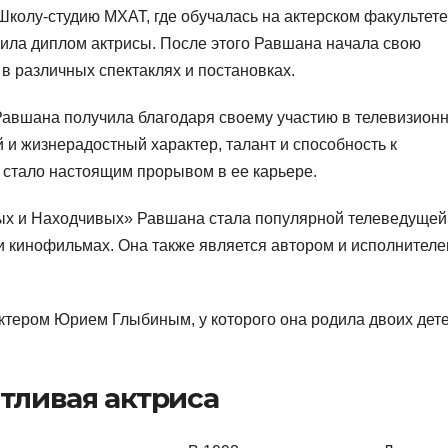
колу-студию МХАТ, где обучалась на актерском факультете
чила диплом актрисы. После этого Равшана начала свою
в различных спектаклях и постановках.
Равшана получила благодаря своему участию в телевизион
и жизнерадостный характер, талант и способность к
 стало настоящим прорывом в ее карьере.
ых и Находчивых» Равшана стала популярной телеведущей
 и кинофильмах. Она также является автором и исполнител
ктером Юрием Глыбиным, у которого она родила двоих дет
нтливая актриса