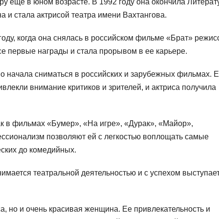
у еще в юном возрасте. В 1992 году она окончила Литерат
 и стала актрисой театра имени Вахтангова.
оду, когда она снялась в российском фильме «Брат» режис
се первые награды и стала прорывом в ее карьере.
о начала сниматься в российских и зарубежных фильмах. 
ивлекли внимание критиков и зрителей, и актриса получила
ак в фильмах «Бумер», «На игре», «Дурак», «Майор»,
фессионализм позволяют ей с легкостью воплощать самые
еских до комедийных.
нимается театральной деятельностью и с успехом выступает
а, но и очень красивая женщина. Ее привлекательность и