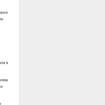
ового
на
ала в
олям
на
е