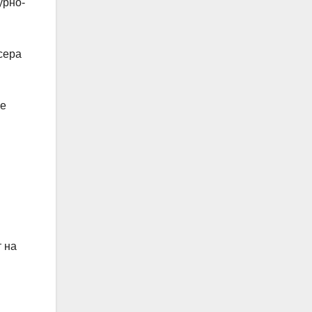
урно-
сера
Ее
 на