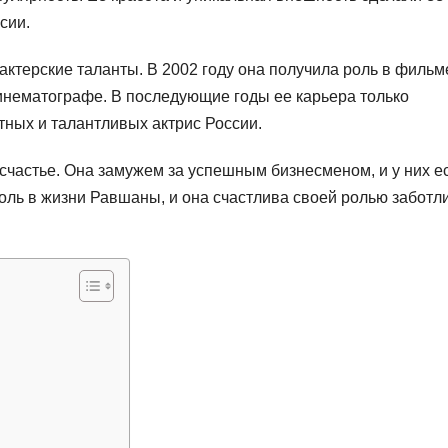
сии.
ктерские таланты. В 2002 году она получила роль в фильм
кинематографе. В последующие годы ее карьера только
тных и талантливых актрис России.
счастье. Она замужем за успешным бизнесменом, и у них е
оль в жизни Равшаны, и она счастлива своей ролью заботл