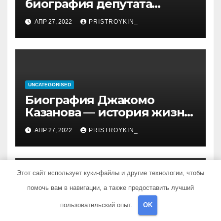
биография депутата
Госдумы, достижения и
АПР 27, 2022
PRISTROYKIN_
политическая карьера
UNCATEGORISED
Биография Джакомо
Казанова — история жизни
легендарного седуктора
АПР 27, 2022
PRISTROYKIN_
Этот сайт использует куки-файлы и другие технологии, чтобы
помочь вам в навигации, а также предоставить лучший
UNCATEGORISED
пользовательский опыт.
OK
Раяз Фасихов —
удивительный путник и