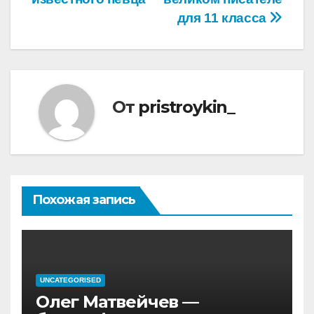
для 11 класса
От
pristroykin_
Похожая запись
UNCATEGORISED
Олег Матвейчев —