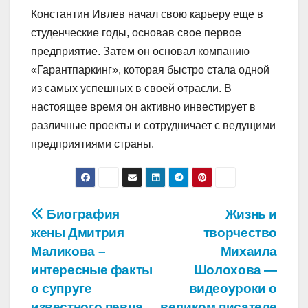
Константин Ивлев начал свою карьеру еще в
студенческие годы, основав свое первое
предприятие. Затем он основал компанию
«Гарантпаркинг», которая быстро стала одной
из самых успешных в своей отрасли. В
настоящее время он активно инвестирует в
различные проекты и сотрудничает с ведущими
предприятиями страны.
Навигация
Биография
Жизнь и
жены Дмитрия
творчество
по
Маликова –
Михаила
записям
интересные факты
Шолохова —
о супруге
видеоуроки о
известного певца
великом писателе