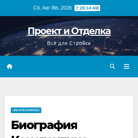
Перейти
Сб. Авг 8th, 2026
7:28:15 AM
к
содержимому
Проект и Отделка
Всё для Стройки
UNCATEGORISED
Биография