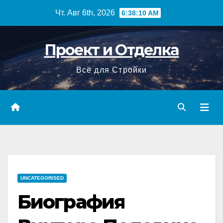
Перейти
Чт. Авг 6th, 2026
6:38:11 AM
к
содержимому
Проект и Отделка
Всё для Стройки
UNCATEGORISED
Биография