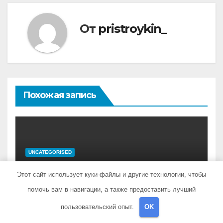
От
pristroykin_
Похожая запись
UNCATEGORISED
Олег Матвейчев —
Этот сайт использует куки-файлы и другие технологии, чтобы
биография депутата
Госдумы, достижения и
помочь вам в навигации, а также предоставить лучший
АПР 27, 2022
PRISTROYKIN_
политическая карьера
пользовательский опыт.
OK