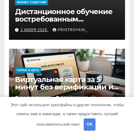
БИЗНЕС СОВЕТНИК
Дистанционное обучение
востребованным
профессиям
2 ИЮЛЯ 2026
PRISTROYKIN_
ГАРАЖ И АВТО
Виртуальная карта за 5
минут без верификации и
участия банков с
14 ИЮНЯ 2026
PRISTROYKIN_
пополнением в USDT:
Этот сайт использует куки-файлы и другие технологии, чтобы
обзор вариантов
помочь вам в навигации, а также предоставить лучший
пользовательский опыт.
OK