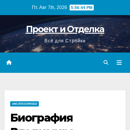
Перейти
Пт. Авг 7th, 2026
5:56:45 PM
к
содержимому
Проект и Отделка
Всё для Стройки
UNCATEGORISED
Биография