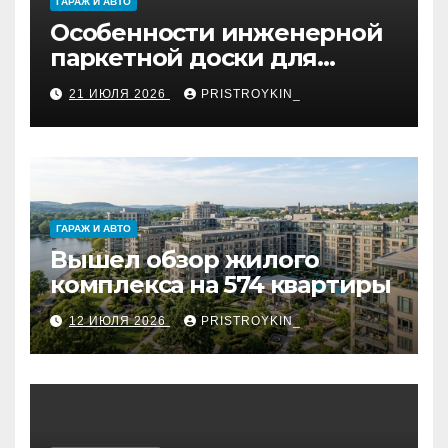
ГАРАЖ И АВТО
Особенности инженерной
паркетной доски для
укладки французской
21 ИЮЛЯ 2026
PRISTROYKIN_
ёлкой
ГАРАЖ И АВТО
Вышел обзор жилого
комплекса на 574 квартиры
12 ИЮЛЯ 2026
PRISTROYKIN_