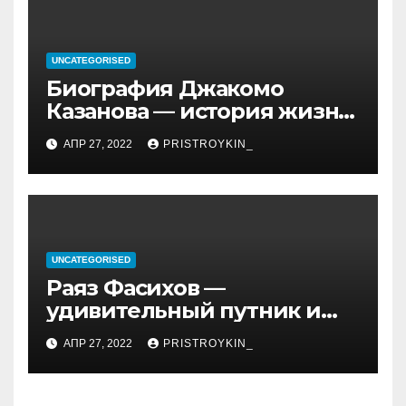
UNCATEGORISED
Биография Джакомо
Казанова — история жизни
легендарного седуктора
АПР 27, 2022
PRISTROYKIN_
UNCATEGORISED
Раяз Фасихов —
удивительный путник и
достойный представитель
АПР 27, 2022
PRISTROYKIN_
нового поколения
молодых спортсменов
России, чьи достижения