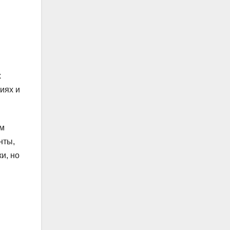
х
иях и
ом
нты,
и, но