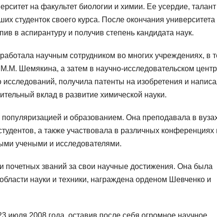
ерситет на факультет биологии и химии. Ее усердие, талант
ших студенток своего курса. После окончания университета
ив в аспирантуру и получив степень кандидата наук.
работала научным сотрудником во многих учреждениях, в 
 М.М. Шемякина, а затем в научно-исследовательском цент
 исследований, получила патенты на изобретения и напис
ительный вклад в развитие химической науки.
 популяризацией и образованием. Она преподавала в вузах
тудентов, а также участвовала в различных конференциях 
ными учеными и исследователями.
и почетных званий за свои научные достижения. Она была
области науки и техники, награждена орденом Шевченко и
3 июля 2008 года, оставив после себя огромное научное