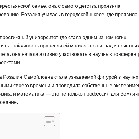
крестьянской семье, она с самого детства проявила
ованию. Розалия училась в городской школе, где проявила
престижный университет, где стала одним из немногих
 и настойчивость принесли ей множество наград и почетны
ьтета, она начала активно участвовать в научных конференц
роектами.
а Розалия Самойловна стала узнаваемой фигурой в научн
еными своего времени и проводила собственные экспериме
зика и математика — это не только профессия для Землячк
вование.