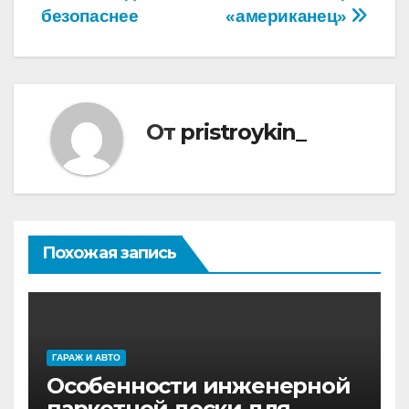
безопаснее
«американец»
От
pristroykin_
Похожая запись
ГАРАЖ И АВТО
Особенности инженерной
паркетной доски для