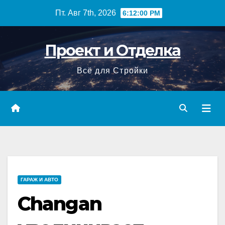
Перейти
Пт. Авг 7th, 2026
6:12:00 PM
к
содержимому
Проект и Отделка
Всё для Стройки
ГАРАЖ И АВТО
Changan