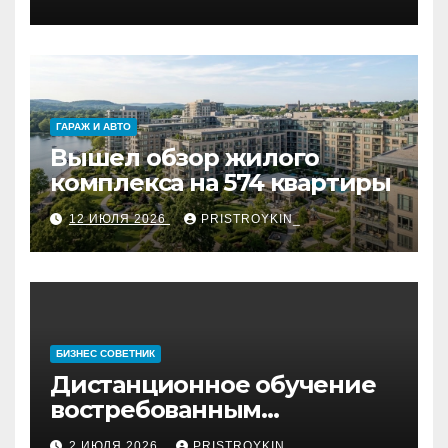
ёлкой
ГАРАЖ И АВТО
Вышел обзор жилого
комплекса на 574 квартиры
12 ИЮЛЯ 2026
PRISTROYKIN_
БИЗНЕС СОВЕТНИК
Дистанционное обучение
востребованным
профессиям
2 ИЮЛЯ 2026
PRISTROYKIN_