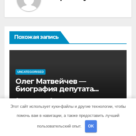
Похожая запись
UNCATEGORISED
Олег Матвейчев —
биография депутата
Госдумы, достижения и
АПР 27, 2022
PRISTROYKIN_
политическая карьера
Этот сайт использует куки-файлы и другие технологии, чтобы
помочь вам в навигации, а также предоставить лучший
пользовательский опыт.
OK