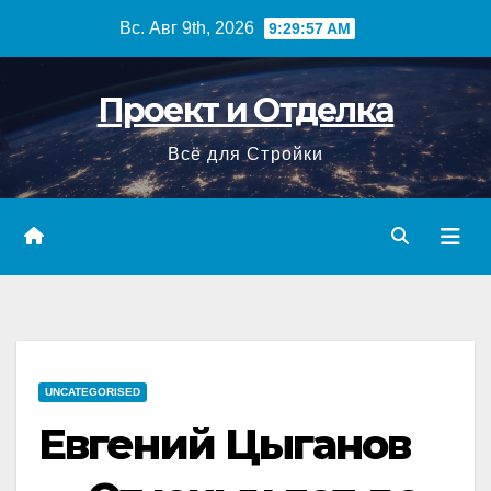
Перейти
Вс. Авг 9th, 2026
9:29:58 AM
к
содержимому
Проект и Отделка
Всё для Стройки
UNCATEGORISED
Евгений Цыганов