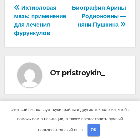
Навигация
Ихтиоловая
Биография Арины
мазь: применение
Родионовны —
по
для лечения
няни Пушкина
записям
фурункулов
От
pristroykin_
Этот сайт использует куки-файлы и другие технологии, чтобы
Похожая запись
помочь вам в навигации, а также предоставить лучший
пользовательский опыт.
OK