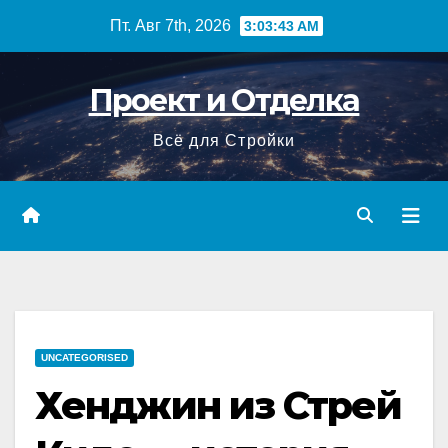
Перейти
Пт. Авг 7th, 2026
3:03:44 AM
к
содержимому
Проект и Отделка
Всё для Стройки
UNCATEGORISED
Хенджин из Стрей