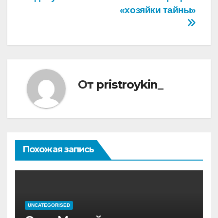
записям
«хозяйки тайны»
От
pristroykin_
Похожая запись
UNCATEGORISED