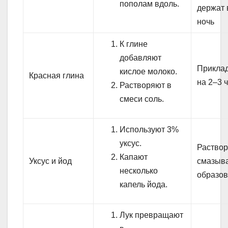
пополам вдоль.
держат
ночь
К глине
добавляют
Прикла
кислое молоко.
Красная глина
на 2–3 
Растворяют в
смеси соль.
Используют 3%
уксус.
Раство
Капают
Уксус и йод
смазыв
несколько
образо
капель йода.
Лук превращают