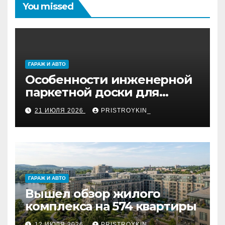
You missed
ГАРАЖ И АВТО
Особенности инженерной
паркетной доски для
укладки французской
21 ИЮЛЯ 2026
PRISTROYKIN_
ёлкой
ГАРАЖ И АВТО
Вышел обзор жилого
комплекса на 574 квартиры
12 ИЮЛЯ 2026
PRISTROYKIN_