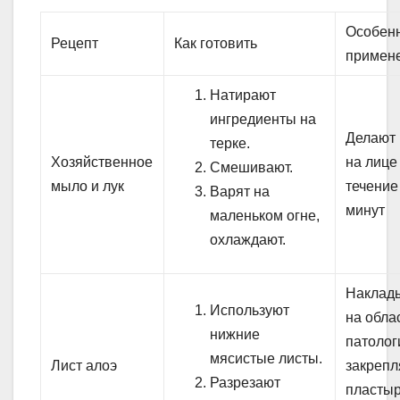
Особен
Рецепт
Как готовить
примен
Натирают
ингредиенты на
Делают 
терке.
Хозяйственное
на лице
Смешивают.
мыло и лук
течение
Варят на
минут
маленьком огне,
охлаждают.
Наклад
Используют
на обла
нижние
патолог
мясистые листы.
Лист алоэ
закреп
Разрезают
пласты