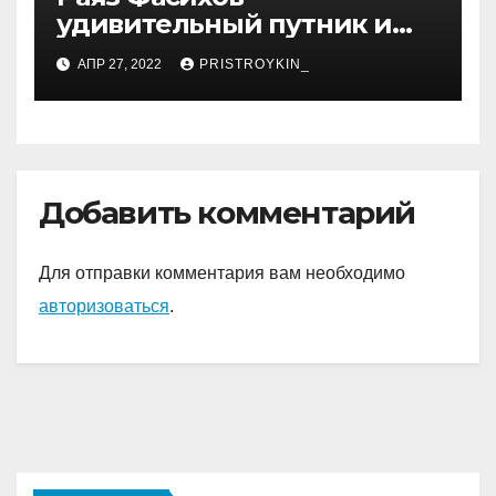
удивительный путник и
достойный представитель
АПР 27, 2022
PRISTROYKIN_
нового поколения
молодых спортсменов
России, чьи достижения
восхищают и дают
надежду на светлое
Добавить комментарий
будущее!
Для отправки комментария вам необходимо
авторизоваться
.