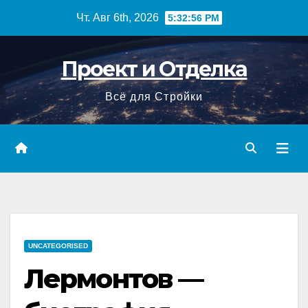
Перейти
Чт. Авг 6th, 2026
5:32:57 PM
к
содержимому
Проект и Отделка
Всё для Стройки
UNCATEGORISED
Лермонтов —