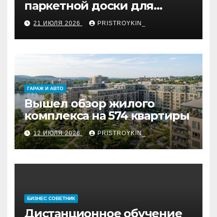
паркетной доски для
укладки французской
21 ИЮЛЯ 2026
PRISTROYKIN_
ёлкой
ГАРАЖ И АВТО
Вышел обзор жилого
комплекса на 574 квартиры
12 ИЮЛЯ 2026
PRISTROYKIN_
БИЗНЕС СОВЕТНИК
Дистанционное обучение