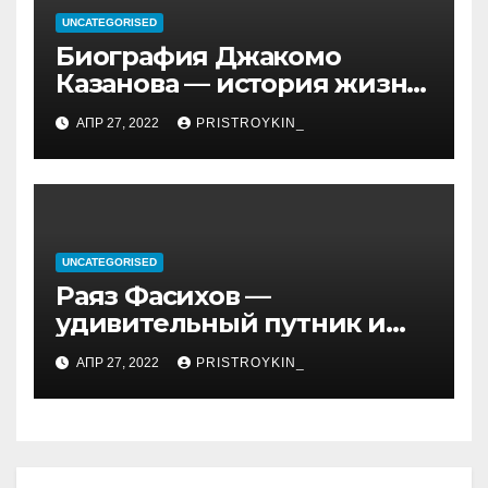
UNCATEGORISED
Биография Джакомо
Казанова — история жизни
легендарного седуктора
АПР 27, 2022
PRISTROYKIN_
UNCATEGORISED
Раяз Фасихов —
удивительный путник и
достойный представитель
АПР 27, 2022
PRISTROYKIN_
нового поколения
молодых спортсменов
России, чьи достижения
восхищают и дают
надежду на светлое