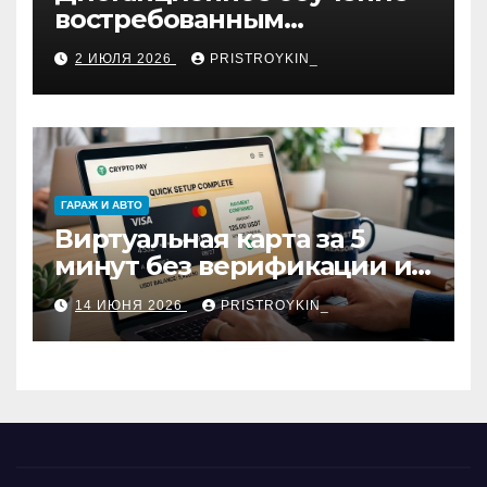
востребованным
профессиям
2 ИЮЛЯ 2026
PRISTROYKIN_
ГАРАЖ И АВТО
Виртуальная карта за 5
минут без верификации и
участия банков с
14 ИЮНЯ 2026
PRISTROYKIN_
пополнением в USDT:
обзор вариантов