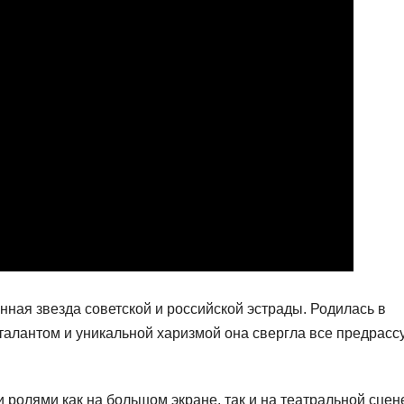
нная звезда советской и российской эстрады. Родилась в
талантом и уникальной харизмой она свергла все предрасс
олями как на большом экране, так и на театральной сцен