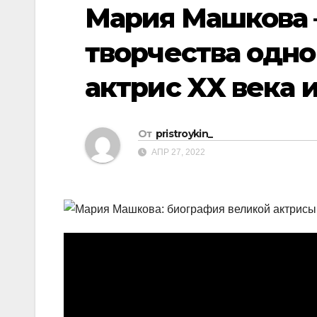
р
Мария Машкова 
p
a
а
s
творчества одн
в
s
и
актрис XX века 
n
т
i
ь
k
От
pristroykin_
i
АПР 27, 2022