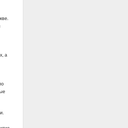
кве.
ы
х, а
по
вые
и.