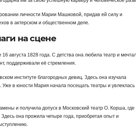
лагодарна им за свою успешную карьеру и человеческое разв
ровании личности Марии Машковой, придав ей силу и
хов в актерском и общественном деле.
аги на сцене
 16 августа 1828 года. С детства она любила театр и мечта
ант, поддерживали её стремления.
ском институте благородных девиц. Здесь она изучала
. Уже в юности Мария начала посещать театры и увлеклась
мены и получила допуск в Московский театр О. Корша, где
 Здесь она прожила четыре года, приобретая опыт и
ыступлению.