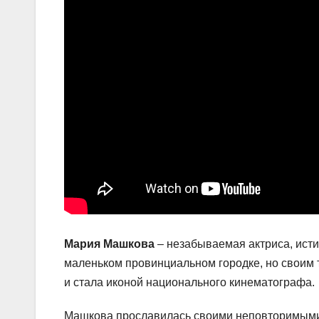
Мария Машкова
– незабываемая актриса, исти
маленьком провинциальном городке, но своим 
и стала иконой национального кинематографа.
Машкова прославилась своими неповторимыми р