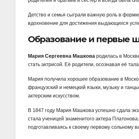
родителей и братьев и сестер и всегда была б
Детство и семья сыграли важную роль в форми
вдохновение для достижения выдающихся успе
Образование и первые ш
Мария Сергеевна Машкова
родилась в Москве
стать актрисой. Её родители, осознавая её тал
Мария получила хорошее образование в Москов
французский и немецкий языки, музыку и танцы
актерским искусством.
В 1847 году Мария Машкова успешно сдала экза
стала ученицей знаменитого актера Платонова.
подготавливаясь к своему первому сольному в