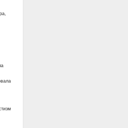
ра,
ла
овала
стизм