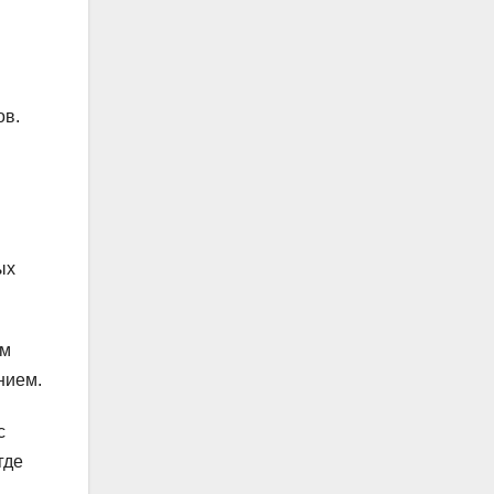
ов.
ых
ом
нием.
с
где