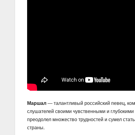
Маршал
— талантливый российский певец, ком
слушателей своими чувственными и глубокими 
преодолел множество трудностей и сумел стат
страны.