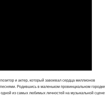
позитор и актер, который завоевал сердца миллионов
песнями. Родившись в маленьком провинциальном городке
ь одной из самых любимых личностей на музыкальной сцене