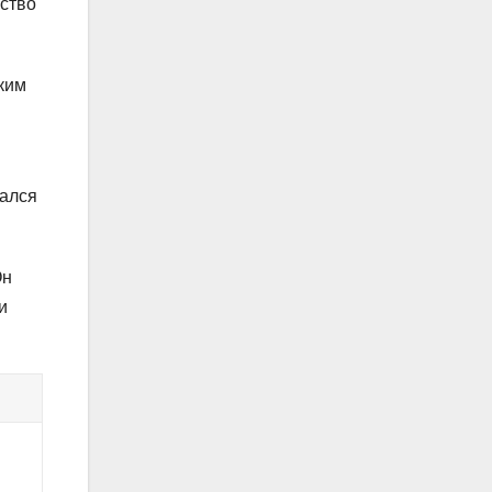
ство
ким
вался
Он
и