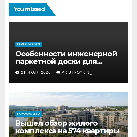
You missed
ГАРАЖ И АВТО
Особенности инженерной
паркетной доски для
укладки французской
21 ИЮЛЯ 2026
PRISTROYKIN_
ёлкой
ГАРАЖ И АВТО
Вышел обзор жилого
комплекса на 574 квартиры