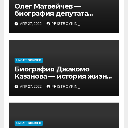
Олег Матвейчев —
биография депутата
Госдумы, достижения и
АПР 27, 2022
PRISTROYKIN_
политическая карьера
UNCATEGORISED
Биография Джакомо
Казанова — история жизни
легендарного седуктора
АПР 27, 2022
PRISTROYKIN_
UNCATEGORISED