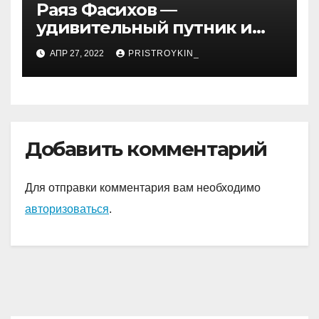
Раяз Фасихов —
удивительный путник и
достойный представитель
АПР 27, 2022
PRISTROYKIN_
нового поколения
молодых спортсменов
России, чьи достижения
восхищают и дают
надежду на светлое
Добавить комментарий
будущее!
Для отправки комментария вам необходимо
авторизоваться
.