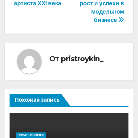
артиста XXI века
рост и успехи в
модельном
бизнесе
От
pristroykin_
Похожая запись
UNCATEGORISED