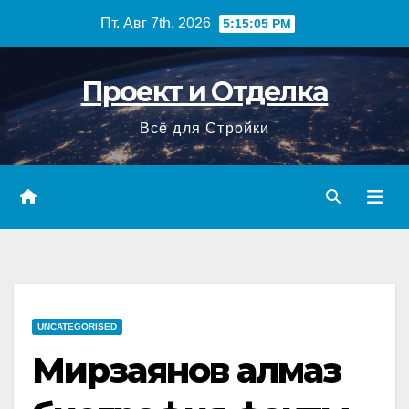
Перейти
Пт. Авг 7th, 2026
5:15:06 PM
к
содержимому
Проект и Отделка
Всё для Стройки
UNCATEGORISED
Мирзаянов алмаз