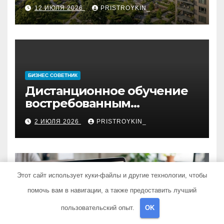
12 ИЮЛЯ 2026
PRISTROYKIN_
БИЗНЕС СОВЕТНИК
Дистанционное обучение
востребованным
профессиям
2 ИЮЛЯ 2026
PRISTROYKIN_
Этот сайт использует куки-файлы и другие технологии, чтобы
ГАРАЖ И АВТО
помочь вам в навигации, а также предоставить лучший
Виртуальная карта за 5
пользовательский опыт.
OK
минут без верификации и