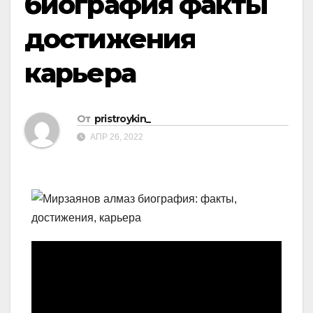
биография факты
достижения
карьера
От
pristroykin_
АПР 26, 2022