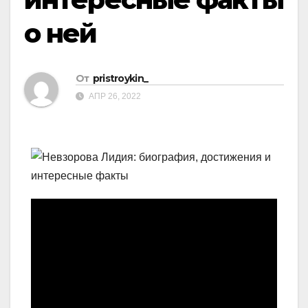
о ней
От
pristroykin_
АПР 26, 2022