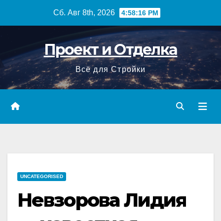
Перейти
Сб. Авг 8th, 2026
4:58:17 PM
к
содержимому
Проект и Отделка
Всё для Стройки
UNCATEGORISED
Невзорова Лидия