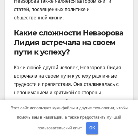
Невзорова также является автором книг и
статей, посвященных политике и
общественной жизни.
Какие сложности Невзорова
Лидия встречала на своем
пути к успеху?
Как и любой другой человек, Невзорова Лидия
встречала на своем пути к успеху различные
трудности и препятствия. Она сталкивалась с
непониманием и критикой со стороны
определенных групп общества, которые не
Этот сайт использует куки-файлы и другие технологии, чтобы
разделяли ее взгляды и методы работы.
помочь вам в навигации, а также предоставить лучший
Однако благодаря своей настойчивости и
профессионализму она преодолела все
пользовательский опыт.
OK
трудности и достигла высоких результатов.