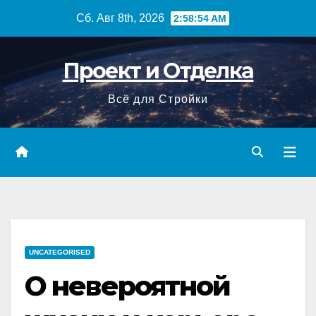
Перейти
Сб. Авг 8th, 2026
2:58:54 AM
к
содержимому
Проект и Отделка
Всё для Стройки
UNCATEGORISED
О невероятной