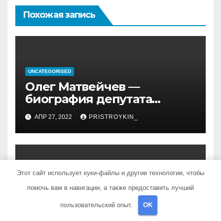
Похожая запись
UNCATEGORISED
Олег Матвейчев —
биография депутата
Госдумы, достижения и
АПР 27, 2022
PRISTROYKIN_
политическая карьера
Этот сайт использует куки-файлы и другие технологии, чтобы
UNCATEGORISED
помочь вам в навигации, а также предоставить лучший
Биография Джакомо
Казанова — история жизни
пользовательский опыт.
OK
легендарного седуктора