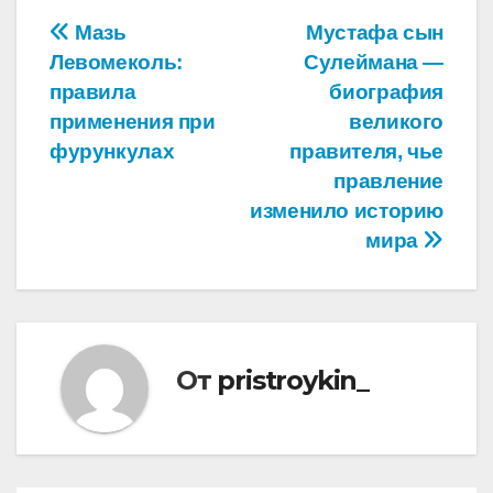
Навигация
Мазь
Мустафа сын
Левомеколь:
Сулеймана —
по
правила
биография
записям
применения при
великого
фурункулах
правителя, чье
правление
изменило историю
мира
От
pristroykin_