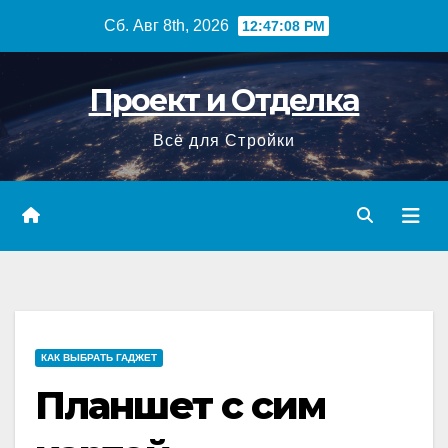
Перейти
Сб. Авг 8th, 2026
12:47:09 PM
к
содержимому
Проект и Отделка
Всё для Стройки
КАК ВЫБРАТЬ ГАДЖЕТ
Планшет с сим