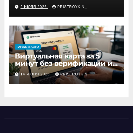
профессиям
2 ИЮЛЯ 2026
PRISTROYKIN_
ГАРАЖ И АВТО
Виртуальная карта за 5
минут без верификации и
участия банков с
14 ИЮНЯ 2026
PRISTROYKIN_
пополнением в USDT:
обзор вариантов