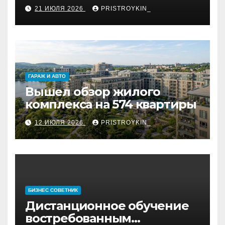
укладки французской
21 ИЮЛЯ 2026
PRISTROYKIN_
ёлкой
ГАРАЖ И АВТО
Вышел обзор жилого
комплекса на 574 квартиры
12 ИЮЛЯ 2026
PRISTROYKIN_
БИЗНЕС СОВЕТНИК
Дистанционное обучение
востребованным