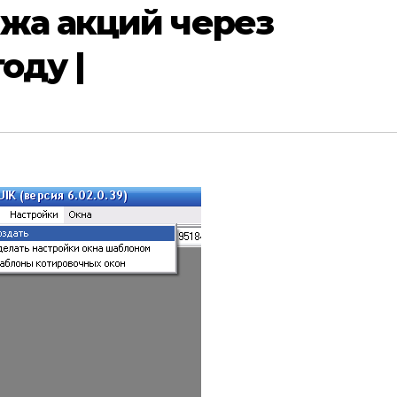
ажа акций через
оду |