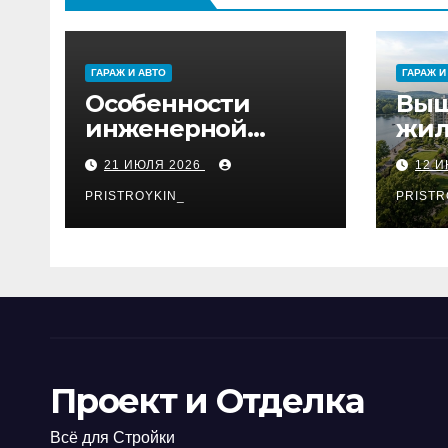
ГАРАЖ И АВТО
ГАРАЖ И
Особенности
Выш
инженерной
жил
паркетной доски
на 
21 ИЮЛЯ 2026
12 
для укладки
французской
PRISTROYKIN_
PRISTR
ёлкой
Проект и Отделка
Всё для Стройки