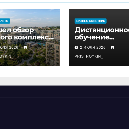
 АВТО
БИЗНЕС СОВЕТНИК
ел обзор
Дистанционно
ого комплекса
обучение
574 квартиры
востребованн
ИЮЛЯ 2026
2 ИЮЛЯ 2026
профессиям
OYKIN_
PRISTROYKIN_