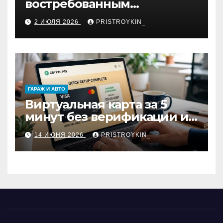
востребованным
профессиям
2 ИЮЛЯ 2026
PRISTROYKIN_
ГАРАЖ И АВТО
Виртуальная карта за 5
минут без верификации и
участия банков с
14 ИЮНЯ 2026
PRISTROYKIN_
пополнением в USDT:
обзор вариантов