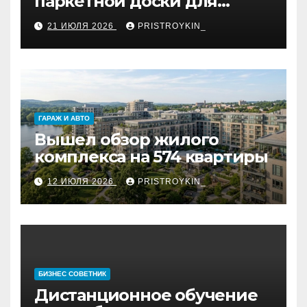
паркетной доски для
укладки французской
21 ИЮЛЯ 2026
PRISTROYKIN_
ёлкой
ГАРАЖ И АВТО
Вышел обзор жилого
комплекса на 574 квартиры
12 ИЮЛЯ 2026
PRISTROYKIN_
БИЗНЕС СОВЕТНИК
Дистанционное обучение