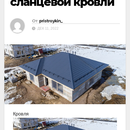
сланцевой кровли
От
pristroykin_
ДЕК 11, 2022
Кровля