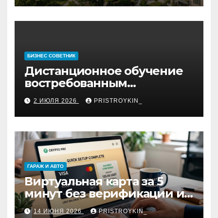
БИЗНЕС СОВЕТНИК
Дистанционное обучение
востребованным
профессиям
2 ИЮЛЯ 2026
PRISTROYKIN_
ГАРАЖ И АВТО
Виртуальная карта за 5
минут без верификации и
участия банков с
14 ИЮНЯ 2026
PRISTROYKIN_
пополнением в USDT: