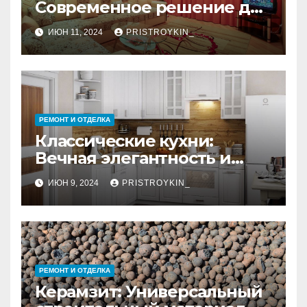
Современное решение для
стильного интерьера
ИЮН 11, 2024
PRISTROYKIN_
РЕМОНТ И ОТДЕЛКА
Классические кухни:
Вечная элегантность и
практичность
ИЮН 9, 2024
PRISTROYKIN_
РЕМОНТ И ОТДЕЛКА
Керамзит: Универсальный