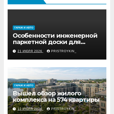
ГАРАЖ И АВТО
Особенности инженерной
паркетной доски для
укладки французской
21 ИЮЛЯ 2026
PRISTROYKIN_
ёлкой
ГАРАЖ И АВТО
Вышел обзор жилого
комплекса на 574 квартиры
12 ИЮЛЯ 2026
PRISTROYKIN_