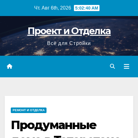
Перейти
Чт. Авг 6th, 2026
5:02:41 AM
к
содержимому
Проект и Отделка
Всё для Стройки
РЕМОНТ И ОТДЕЛКА
Продуманные