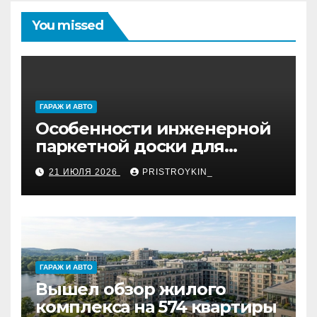
You missed
ГАРАЖ И АВТО
Особенности инженерной
паркетной доски для
укладки французской
21 ИЮЛЯ 2026
PRISTROYKIN_
ёлкой
ГАРАЖ И АВТО
Вышел обзор жилого
комплекса на 574 квартиры