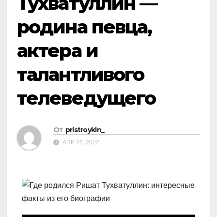
Тухватуллин —
родина певца,
актера и
талантливого
телеведущего
От
pristroykin_
АПР 25, 2022