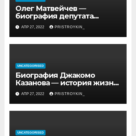
Олег Матвейчев —
биография депутата
Госдумы, достижения и
АПР 27, 2022
PRISTROYKIN_
политическая карьера
UNCATEGORISED
Биография Джакомо
Казанова — история жизни
легендарного седуктора
АПР 27, 2022
PRISTROYKIN_
UNCATEGORISED