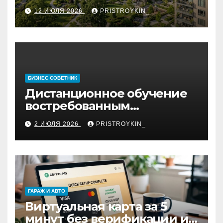
12 ИЮЛЯ 2026
PRISTROYKIN_
БИЗНЕС СОВЕТНИК
Дистанционное обучение
востребованным
профессиям
2 ИЮЛЯ 2026
PRISTROYKIN_
ГАРАЖ И АВТО
Виртуальная карта за 5
минут без верификации и