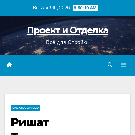
Перейти
Вс. Авг 9th, 2026
8:50:11 AM
к
содержимому
Проект и Отделка
Всё для Стройки
UNCATEGORISED
Ришат