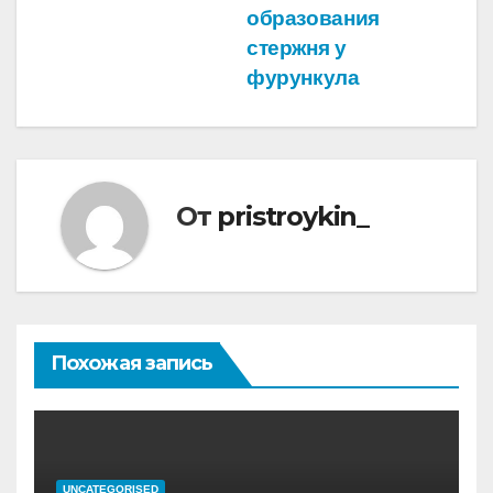
образования
по
стержня у
записям
фурункула
От
pristroykin_
Похожая запись
UNCATEGORISED