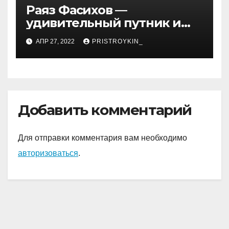
Раяз Фасихов —
удивительный путник и
достойный представитель
АПР 27, 2022
PRISTROYKIN_
нового поколения
молодых спортсменов
России, чьи достижения
восхищают и дают
надежду на светлое
Добавить комментарий
будущее!
Для отправки комментария вам необходимо
авторизоваться
.