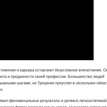
стижения и карьера оставляют безусловное впечатление. О
анта и преданности своей профессии. Большинство людей
ьерными шагами, но Троценко преуспел в нескольких облас
х.
роявил феноменальные результаты и увлекся легкоатлетикой