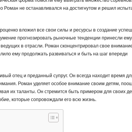
ическая форма помогли ему выиграть множество соревно
Но Роман не останавливался на достигнутом и решил испыт
Троценко вложил все свои силы и ресурсы в создание успе
 умение прогнозировать рыночные тенденции принесли ему
з ведущих в отрасли. Роман сконцентрировал свое внимани
олило ему продолжать развиваться и быть на шаг впереди
вый отец и преданный супруг. Он всегда находит время дл
нимания. Роман уделяет особое внимание своим детям, поо
ивая их таланты. Он стремится быть примером для своих де
бие, которые сопровождали его всю жизнь.