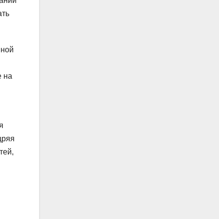
ваний
ать
шной
е на
я
щряя
тей,