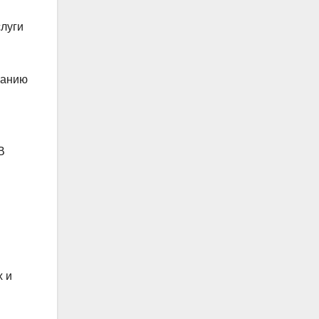
слуги
панию
В
х и