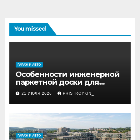
You missed
ГАРАЖ И АВТО
Особенности инженерной
паркетной доски для
укладки французской
21 ИЮЛЯ 2026
PRISTROYKIN_
ёлкой
ГАРАЖ И АВТО