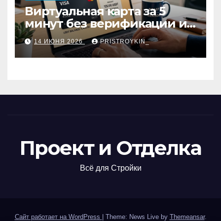
Виртуальная карта за 5
минут без верификации и
участия банков с
14 ИЮНЯ 2026
PRISTROYKIN_
пополнением в USDT:
обзор вариантов
Проект и Отделка
Всё для Стройки
Сайт работает на WordPress
|
Theme: News Live by
Themeansar
.