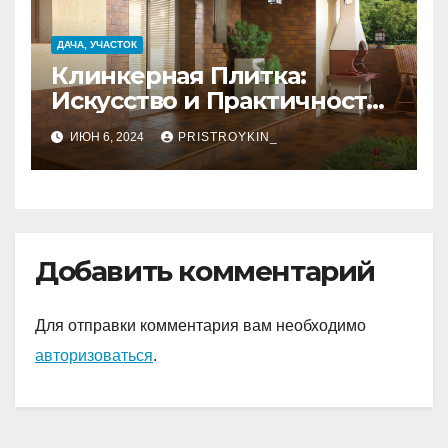
ДАЧА, УЧАСТОК
Клинкерная Плитка:
Искусство и Практичность
в Одном Материале
ИЮН 6, 2024
PRISTROYKIN_
Добавить комментарий
Для отправки комментария вам необходимо
авторизоваться
.