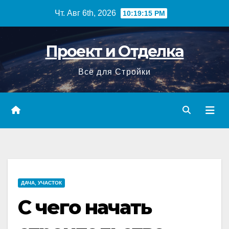
Перейти
Чт. Авг 6th, 2026
10:19:16 PM
к
содержимому
Проект и Отделка
Всё для Стройки
ДАЧА, УЧАСТОК
С чего начать