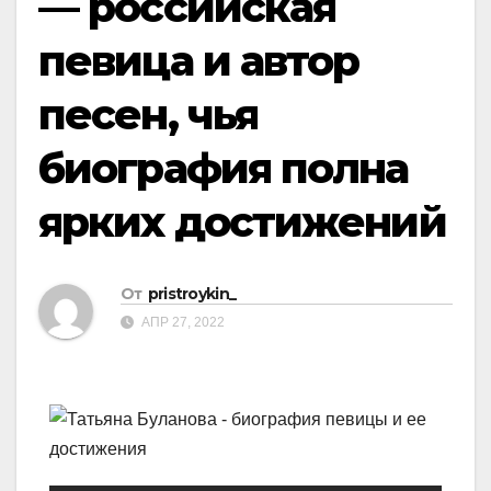
— российская
певица и автор
песен, чья
биография полна
ярких достижений
От
pristroykin_
АПР 27, 2022