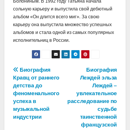
Болониным. В 1992 году Татьяна начала
сольную карьеру и выпустила свой дебютный
альбом «Он длится всего миг». За свою
карьеру она выпустила множество успешных
альбомов и стала одной из самых популярных
исполнительниц в России.
Навигация
Биография
Биография
Кравц от раннего
Леждей эльза
по
детства до
Леждей –
записям
феноменального
увлекательное
успеха в
расследование по
музыкальной
судьбе
индустрии
таинственной
французской