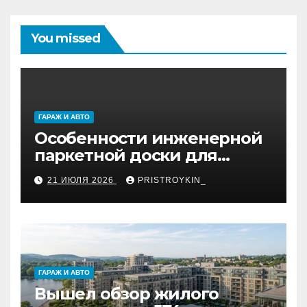
You missed
ГАРАЖ И АВТО
Особенности инженерной
паркетной доски для
укладки французской
21 ИЮЛЯ 2026
PRISTROYKIN_
ёлкой
ГАРАЖ И АВТО
Вышел обзор жилого