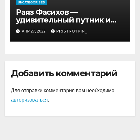
UNCATEGORISED
Раяз Фасихов —
удивительный путник и
достойный представитель
АПР 27, 2022
PRISTROYKIN_
нового поколения
молодых спортсменов
России, чьи достижения
восхищают и дают
надежду на светлое
Добавить комментарий
будущее!
Для отправки комментария вам необходимо
авторизоваться
.