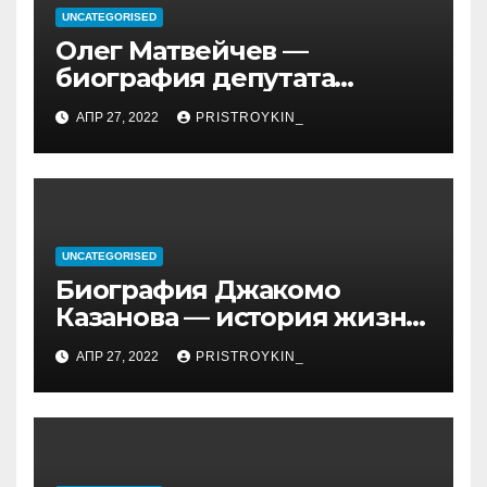
UNCATEGORISED
Олег Матвейчев —
биография депутата
Госдумы, достижения и
АПР 27, 2022
PRISTROYKIN_
политическая карьера
UNCATEGORISED
Биография Джакомо
Казанова — история жизни
легендарного седуктора
АПР 27, 2022
PRISTROYKIN_