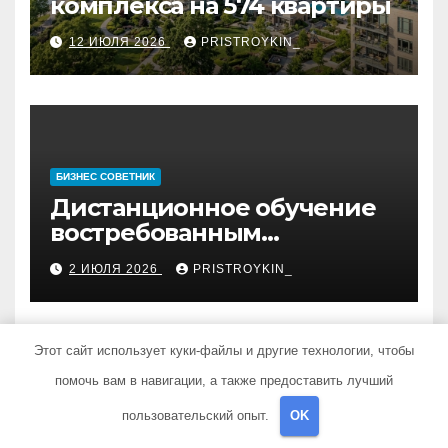
комплекса на 574 квартиры
12 ИЮЛЯ 2026
PRISTROYKIN_
БИЗНЕС СОВЕТНИК
Дистанционное обучение
востребованным
профессиям
2 ИЮЛЯ 2026
PRISTROYKIN_
Этот сайт использует куки-файлы и другие технологии, чтобы
помочь вам в навигации, а также предоставить лучший
ГАРАЖ И АВТО
пользовательский опыт.
OK
Виртуальная карта за 5