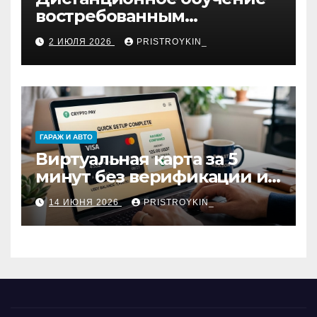
востребованным
профессиям
2 ИЮЛЯ 2026
PRISTROYKIN_
ГАРАЖ И АВТО
Виртуальная карта за 5
минут без верификации и
участия банков с
14 ИЮНЯ 2026
PRISTROYKIN_
пополнением в USDT:
обзор вариантов