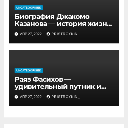
UNCATEGORISED
Биография Джакомо
Казанова — история жизни
легендарного седуктора
АПР 27, 2022
PRISTROYKIN_
UNCATEGORISED
Раяз Фасихов —
удивительный путник и
достойный представитель
АПР 27, 2022
PRISTROYKIN_
нового поколения
молодых спортсменов
России, чьи достижения
восхищают и дают