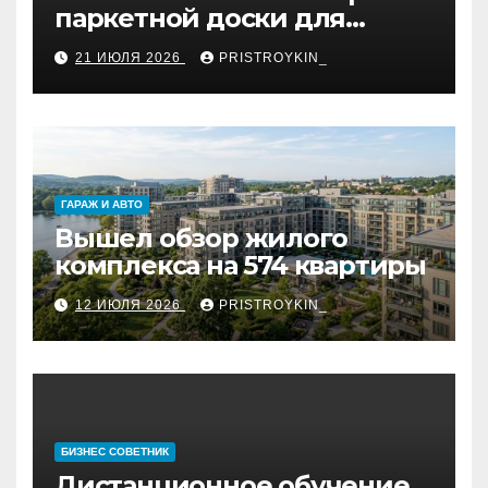
паркетной доски для
укладки французской
21 ИЮЛЯ 2026
PRISTROYKIN_
ёлкой
ГАРАЖ И АВТО
Вышел обзор жилого
комплекса на 574 квартиры
12 ИЮЛЯ 2026
PRISTROYKIN_
БИЗНЕС СОВЕТНИК
Дистанционное обучение