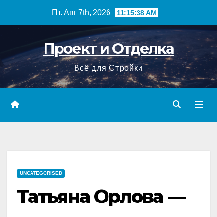
Перейти
Пт. Авг 7th, 2026
11:15:39 AM
к
содержимому
Проект и Отделка
Всё для Стройки
UNCATEGORISED
Татьяна Орлова —