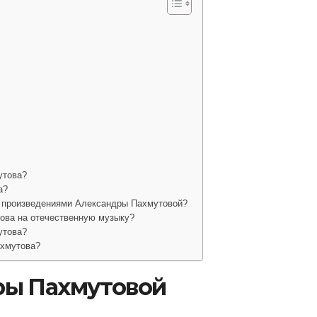
утова?
а?
 произведениями Александры Пахмутовой?
ова на отечественную музыку?
утова?
ахмутова?
ры Пахмутовой