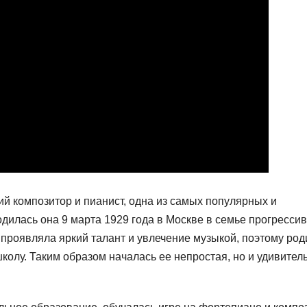
й композитор и пианист, одна из самых популярных и
дилась она 9 марта 1929 года в Москве в семье прогресси
 проявляла яркий талант и увлечение музыкой, поэтому род
колу. Таким образом началась ее непростая, но и удивител