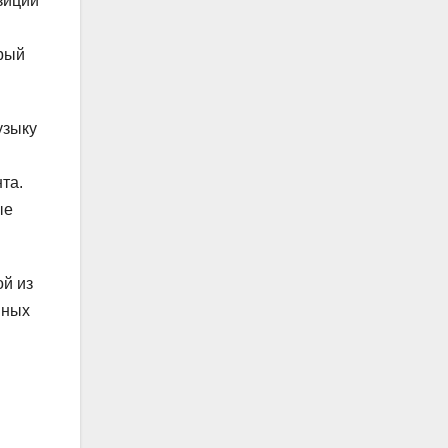
зиции
орый
узыку
та.
ые
ой из
нных