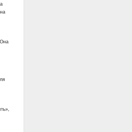
 а
она
 Она
для
ть»,