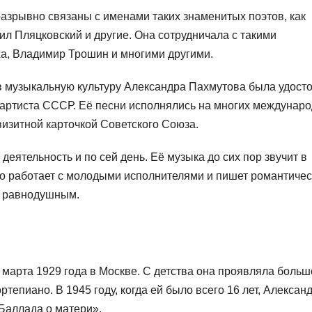
азрывно связаны с именами таких знаменитых поэтов, как
л Пляцковский и другие. Она сотрудничала с такими
ха, Владимир Трошин и многими другими.
в музыкальную культуру Александра Пахмутова была удост
 артиста СССР. Её песни исполнялись на многих междунар
визитной карточкой Советского Союза.
еятельность и по сей день. Её музыка до сих пор звучит в
но работает с молодыми исполнителями и пишет романтиче
ет равнодушным.
марта 1929 года в Москве. С детства она проявляла больш
ртепиано. В 1945 году, когда ей было всего 16 лет, Алексан
Баллада о матери».