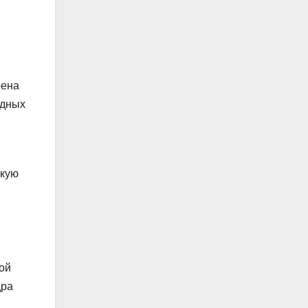
оена
одных
скую
ой
дра