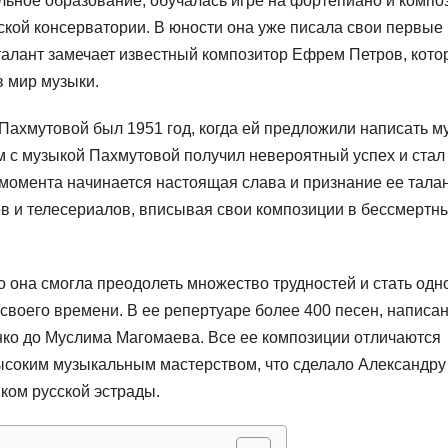
ьное образование, обучалась игре на фортепиано и компо
кой консерватории. В юности она уже писала свои первые
 талант замечает известный композитор Ефрем Петров, кот
в мир музыки.
ахмутовой был 1951 год, когда ей предложили написать м
 с музыкой Пахмутовой получил невероятный успех и стал
момента начинается настоящая слава и признание ее талан
в и телесериалов, вписывая свои композиции в бессмертн
 она смогла преодолеть множество трудностей и стать одн
воего времени. В ее репертуаре более 400 песен, написа
ко до Муслима Магомаева. Все ее композиции отличаются
ысоким музыкальным мастерством, что сделало Александру
иком русской эстрады.