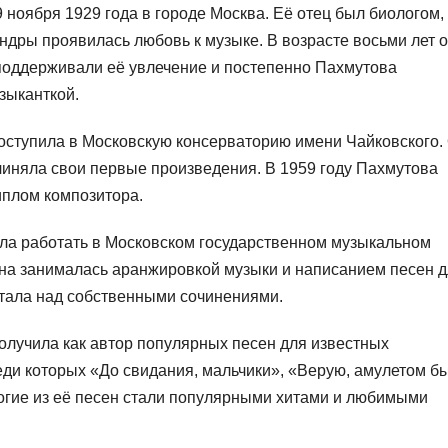
ноября 1929 года в городе Москва. Её отец был биологом,
андры проявилась любовь к музыке. В возрасте восьми лет 
 поддерживали её увлечение и постепенно Пахмутова
зыканткой.
оступила в Московскую консерваторию имени Чайковского.
чиняла свои первые произведения. В 1959 году Пахмутова
иплом композитора.
ла работать в Московском государственном музыкальном
она занималась аранжировкой музыки и написанием песен 
отала над собственными сочинениями.
лучила как автор популярных песен для известных
реди которых «До свидания, мальчики», «Верую, амулетом бы
ногие из её песен стали популярными хитами и любимыми