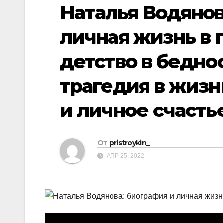
р
Наталья Водянов
p
a
а
s
личная жизнь в 
в
s
и
детство в беднос
n
т
i
трагедия в жизн
ь
k
и личное счасть
i
От
pristroykin_
АПР 25, 2022