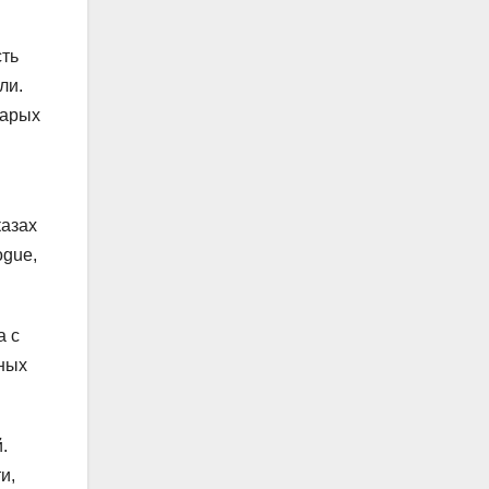
сть
ли.
тарых
казах
ogue,
а с
рных
.
и,