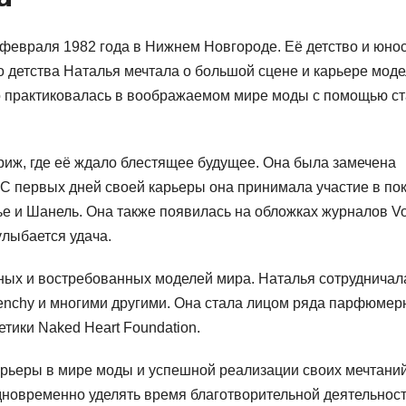
евраля 1982 года в Нижнем Новгороде. Её детство и юно
о детства Наталья мечтала о большой сцене и карьере моде
но практиковалась в воображаемом мире моды с помощью с
риж, где её ждало блестящее будущее. Она была замечена
 С первых дней своей карьеры она принимала участие в по
ье и Шанель. Она также появилась на обложках журналов V
 улыбается удача.
ных и востребованных моделей мира. Наталья сотрудничал
Givenchy и многими другими. Она стала лицом ряда парфюме
тики Naked Heart Foundation.
рьеры в мире моды и успешной реализации своих мечтаний
дновременно уделять время благотворительной деятельност