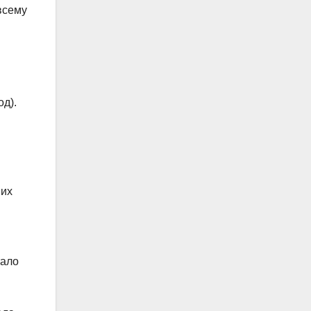
всему
д).
ших
тало