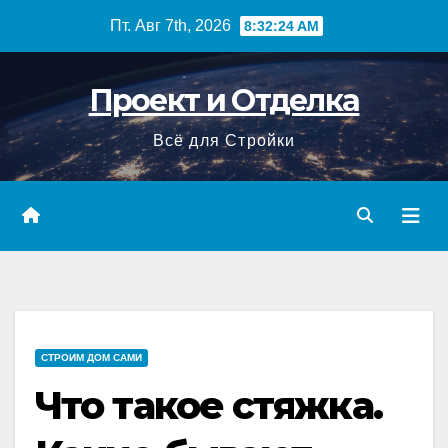
Перейти
Пт. Авг 7th, 2026
8:32:25 AM
к
содержимому
Проект и Отделка
Всё для Стройки
СТРОИМ ДОМ САМИ
Что такое стяжка.