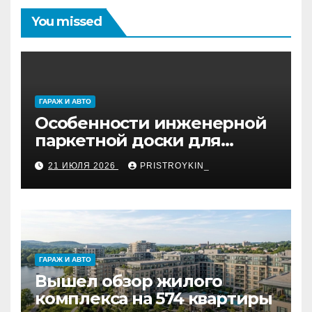
You missed
ГАРАЖ И АВТО
Особенности инженерной
паркетной доски для
укладки французской
21 ИЮЛЯ 2026
PRISTROYKIN_
ёлкой
ГАРАЖ И АВТО
Вышел обзор жилого
комплекса на 574 квартиры