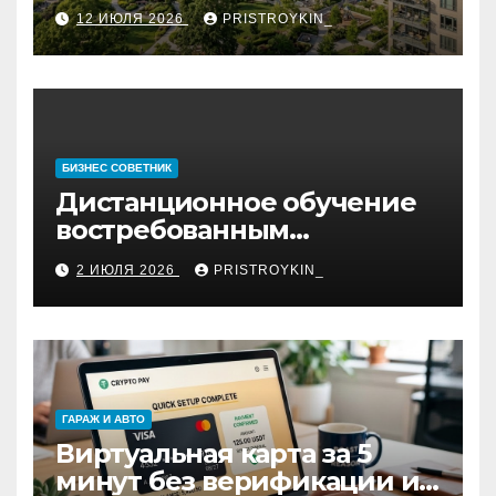
12 ИЮЛЯ 2026
PRISTROYKIN_
БИЗНЕС СОВЕТНИК
Дистанционное обучение
востребованным
профессиям
2 ИЮЛЯ 2026
PRISTROYKIN_
ГАРАЖ И АВТО
Виртуальная карта за 5
минут без верификации и