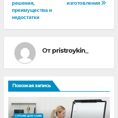
по
решения,
изготовления
записям
преимущества и
недостатки
От
pristroykin_
Похожая запись
СТРОИМ ДОМ САМИ