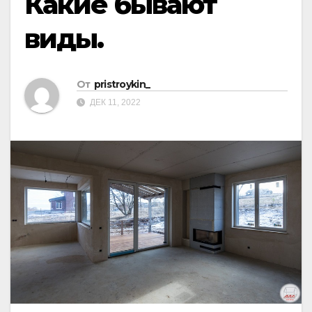
Какие бывают
виды.
От
pristroykin_
ДЕК 11, 2022