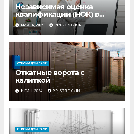
Независимая оценка
квалификации (НОК) в
строительстве,
МАЙ 16, 2025
PRISTROYKIN_
проектировании и
изысканиях
СТРОИМ ДОМ САМИ
Откатные ворота с
калиткой
ИЮЛ 1, 2024
PRISTROYKIN_
СТРОИМ ДОМ САМИ