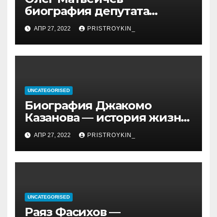
биография депутата
Госдумы, достижения и
АПР 27, 2022
PRISTROYKIN_
политическая карьера
UNCATEGORISED
Биография Джакомо
Казанова — история жизни
легендарного седуктора
АПР 27, 2022
PRISTROYKIN_
UNCATEGORISED
Раяз Фасихов —