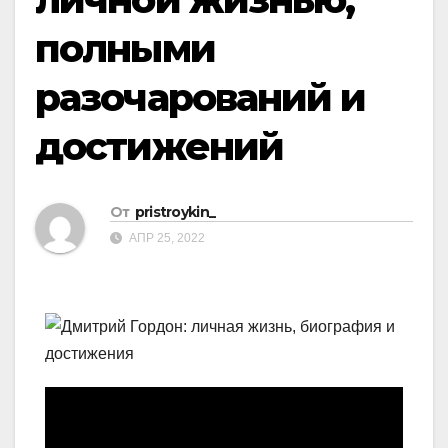
полными
разочарований и
достижений
От
pristroykin_
АПР 25, 2022