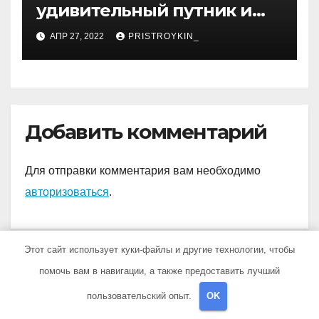
удивительный путник и
достойный представитель
АПР 27, 2022
PRISTROYKIN_
нового поколения
молодых спортсменов
России, чьи достижения
восхищают и дают
надежду на светлое
Добавить комментарий
будущее!
Для отправки комментария вам необходимо
авторизоваться
.
Этот сайт использует куки-файлы и другие технологии, чтобы
помочь вам в навигации, а также предоставить лучший
пользовательский опыт.
OK