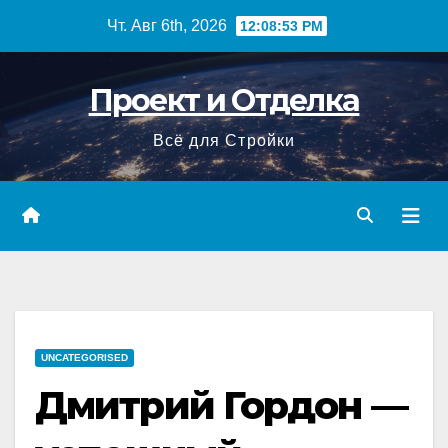
Перейти
Чт. Авг 6th, 2026
12:08:54 PM
к
содержимому
Проект и Отделка
Всё для Стройки
UNCATEGORISED
Дмитрий Гордон —