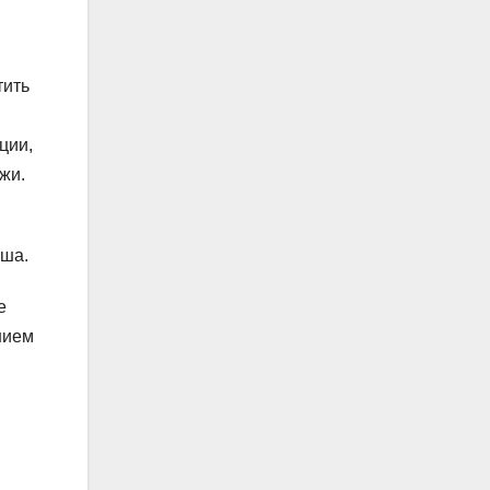
тить
ции,
жи.
ыша.
е
нием