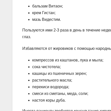
бальзам Витаон;
крем Гистан;
мазь Видестим.
Пользуются ими 2-3 раза в день в течение нед
глаз.
Избавляются от жировиков с помощью народны
компрессов из каштанов, лука и мыла;
сока чистотела;
кашицы из пшеничных зерен;
растительного масла;
перекиси водорода;
смеси из сметаны, меда, соли;
настоя коры дуба.
Иногда пациенту требуется консультация хирур