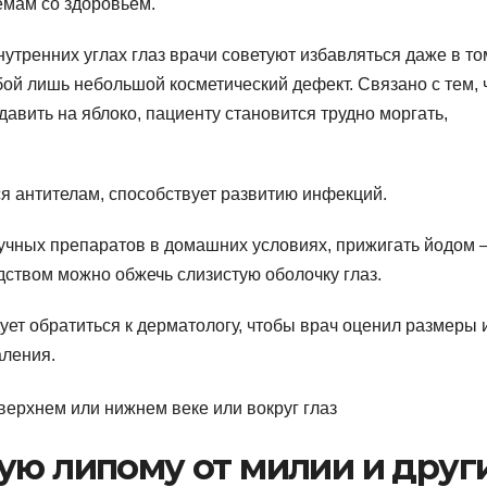
емам со здоровьем.
нутренних углах глаз врачи советуют избавляться даже в то
бой лишь небольшой косметический дефект. Связано с тем, 
авить на яблоко, пациенту становится трудно моргать,
ся антителам, способствует развитию инфекций.
учных препаратов в домашних условиях, прижигать йодом 
дством можно обжечь слизистую оболочку глаз.
ует обратиться к дерматологу, чтобы врач оценил размеры 
аления.
ую липому от милии и друг