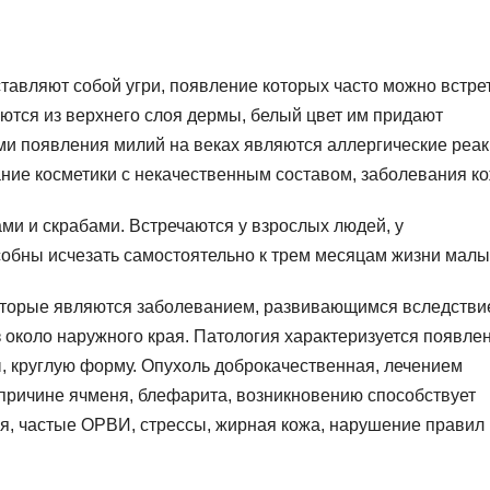
тавляют собой угри, появление которых часто можно встре
аются из верхнего слоя дермы, белый цвет им придают
и появления милий на веках являются аллергические реак
ние косметики с некачественным составом, заболевания ко
и и скрабами. Встречаются у взрослых людей, у
обны исчезать самостоятельно к трем месяцам жизни мал
оторые являются заболеванием, развивающимся вследстви
около наружного края. Патология характеризуется появле
, круглую форму. Опухоль доброкачественная, лечением
 причине ячменя, блефарита, возникновению способствует
ея, частые ОРВИ, стрессы, жирная кожа, нарушение правил