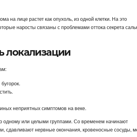
а на лице растет как опухоль, из одной клетки. На это
которые наросты связаны с проблемами оттока секрета сал
ь локализации
ам:
 бугорок.
стить.
 иных неприятных симптомов на веке.
по одному или целыми группами. Со временем начинают
ми, сдавливают нервные окончания, кровеносные сосуды, 