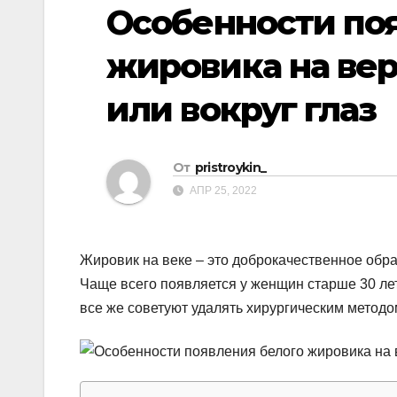
р
Особенности по
p
a
а
s
жировика на ве
в
s
и
или вокруг глаз
n
т
i
ь
k
От
pristroykin_
i
АПР 25, 2022
Жировик на веке – это доброкачественное обра
Чаще всего появляется у женщин старше 30 лет
все же советуют удалять хирургическим методо