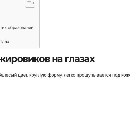
угих образований
 глаз
жировиков на глазах
белесый цвет, круглую форму, легко прощупывается под кож