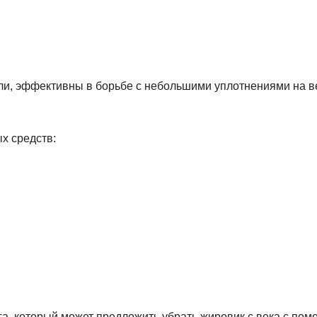
ели, эффективны в борьбе с небольшими уплотнениями на в
х средств:
га, который может предложить убрать жировик с века с по