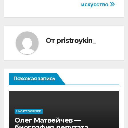
искусство
От
pristroykin_
Похожая запись
UNCATEGORISED
Олег Матвейчев —
биография депутата