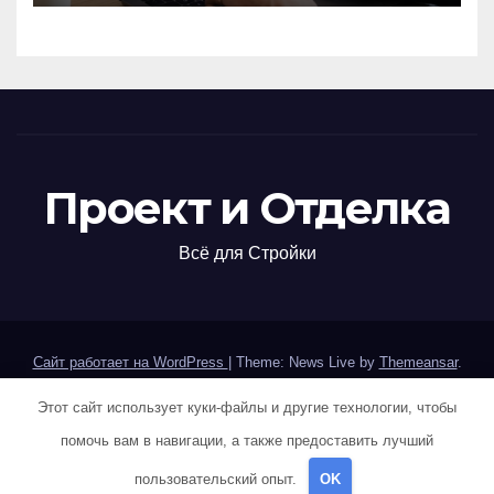
обзор вариантов
Проект и Отделка
Всё для Стройки
Сайт работает на WordPress
|
Theme: News Live by
Themeansar
.
Этот сайт использует куки-файлы и другие технологии, чтобы
Home
Sample Page
Авторам и правообладателям
помочь вам в навигации, а также предоставить лучший
Карта сайта
Политика конфиденциальности
пользовательский опыт.
OK