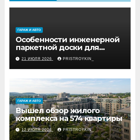
ГАРАЖ И АВТО
Особенности инженерной
паркетной доски для
укладки французской
21 ИЮЛЯ 2026
PRISTROYKIN_
ёлкой
ГАРАЖ И АВТО
Вышел обзор жилого
комплекса на 574 квартиры
12 ИЮЛЯ 2026
PRISTROYKIN_