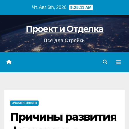
Перейти
Чт. Авг 6th, 2026
9:25:12 AM
к
содержимому
Проект и Отделка
Всё для Стройки
UNCATEGORISED
Причины развития