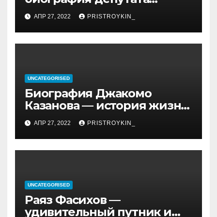
Госдумы, достижения и
АПР 27, 2022
PRISTROYKIN_
политическая карьера
UNCATEGORISED
Биография Джакомо
Казанова — история жизни
легендарного седуктора
АПР 27, 2022
PRISTROYKIN_
UNCATEGORISED
Раяз Фасихов —
удивительный путник и