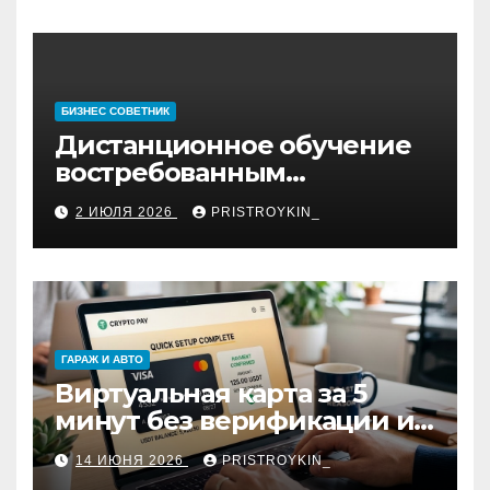
БИЗНЕС СОВЕТНИК
Дистанционное обучение
востребованным
профессиям
2 ИЮЛЯ 2026
PRISTROYKIN_
ГАРАЖ И АВТО
Виртуальная карта за 5
минут без верификации и
участия банков с
14 ИЮНЯ 2026
PRISTROYKIN_
пополнением в USDT: